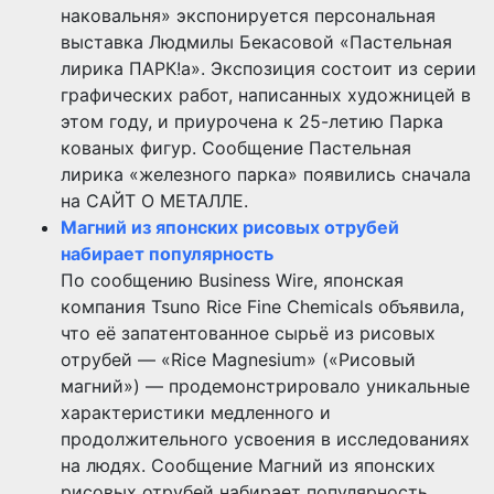
наковальня» экспонируется персональная
выставка Людмилы Бекасовой «Пастельная
лирика ПАРК!а». Экспозиция состоит из серии
графических работ, написанных художницей в
этом году, и приурочена к 25-летию Парка
кованых фигур. Сообщение Пастельная
лирика «железного парка» появились сначала
на САЙТ О МЕТАЛЛЕ.
Магний из японских рисовых отрубей
набирает популярность
По сообщению Business Wire, японская
компания Tsuno Rice Fine Chemicals объявила,
что её запатентованное сырьё из рисовых
отрубей — «Rice Magnesium» («Рисовый
магний») — продемонстрировало уникальные
характеристики медленного и
продолжительного усвоения в исследованиях
на людях. Сообщение Магний из японских
рисовых отрубей набирает популярность