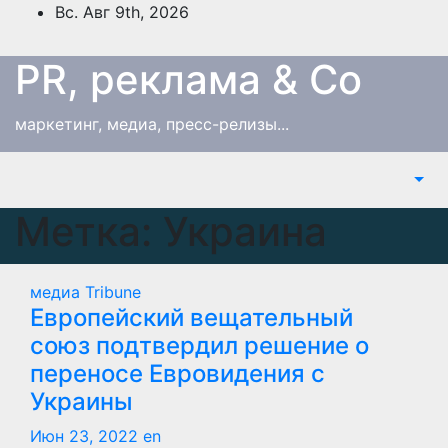
Перейти
Вс. Авг 9th, 2026
к
содержимому
PR, реклама & Co
маркетинг, медиа, пресс-релизы...
Метка:
Украина
медиа Tribune
Европейский вещательный
союз подтвердил решение о
переносе Евровидения с
Украины
Июн 23, 2022
en