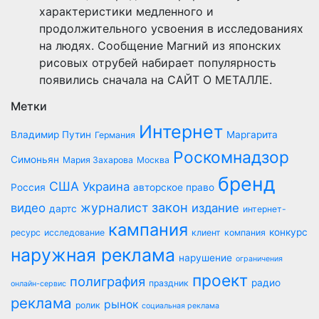
характеристики медленного и
продолжительного усвоения в исследованиях
на людях. Сообщение Магний из японских
рисовых отрубей набирает популярность
появились сначала на САЙТ О МЕТАЛЛЕ.
Метки
Интернет
Владимир Путин
Маргарита
Германия
Роскомнадзор
Симоньян
Мария Захарова
Москва
бренд
США
Украина
Россия
авторское право
закон
журналист
видео
издание
дартс
интернет-
кампания
конкурс
ресурс
исследование
клиент
компания
наружная реклама
нарушение
ограничения
проект
полиграфия
радио
праздник
онлайн-сервис
реклама
рынок
ролик
социальная реклама