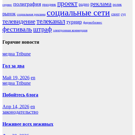
проект
реклама
полиграфия
радио
праздник
ролик
сервис
социальные сети
рынок
спорт
суд
социальная реклама
телеканал
телевидение
турнир
фармобизнес
фестиваль
штраф
электронная коммерция
Горячие новости
медиа Tribune
Гол за два
Май 19, 2026
en
медиа Tribune
Побойтесь блога
Апр 14, 2026
en
законодательство
Неживее всех неживых