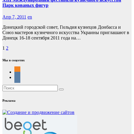
Парк кованых фигур
Апр 7, 2011
en
Донецкий городской совет, Гильдия кузнецов Донбасса и
Союз мастеров кузнечного искусства Украины приглашают в
Донецк 16-18 сентября 2011 года на…
Пагинация
1
2
записей
Мы в соцсетях
Реклама