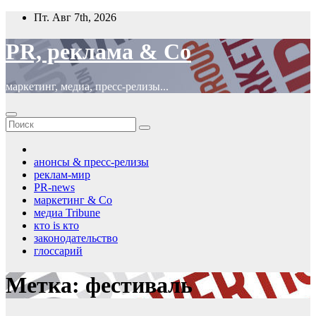
Перейти
Пт. Авг 7th, 2026
к
содержимому
PR, реклама & Co
маркетинг, медиа, пресс-релизы...
анонсы & пресс-релизы
реклам-мир
PR-news
маркетинг & Co
медиа Tribune
кто is кто
законодательство
глоссарий
Метка:
фестиваль