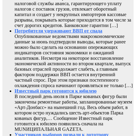
налоговой службы аванса, гарантирующего уплату
налогов с поставок грузов, отвлекает оборотный
капитал и создает у некрупных импортеров кассовые
разрывы, покрывать которые приходится в том числе за
счет дорогих кредитов. Банковские гарантии […]
Потребители удерживают ВВП от спада
Опубликованные ведомствами макроэкономические
данные за июнь подтвердили выводы, которые ранее
можно было сделать на основании опережающих
индикаторов состояния экономики и ожиданий
аналитиков. Несмотря на некоторое восстановление
экономической активности во втором квартале, выпуск
базовых отраслей продолжает слабеть, а главным
фактором поддержки ВВП остается внутренний
частный спрос. При этом признаки постепенного
охлаждения спроса начинают проявляться не только […]
Известный парк готовится к юбилею
В последний день июля в Парке кованых фигур были
закончены ремонтные работы, запланированные музеем
«Арт-Донбасс» на нынешний год. Весь объем работ, в
котором остро нуждались шесть арт-обьектов Парка
кованых фигур,… Сообщение Известный парк
готовится к юбилею появились сначала на
MUNИЦИПАЛЬНАЯ GAZЕТА.
Участников выборов позвали к лототрону