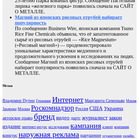
25-летию Парка кованых фигур. Сообщение Пастельная
лирика «железного парка» появились сначала на САЙТ
О МЕТАЛЛЕ.
Магний из японских рисовых отрубей набирает
популярность
По сообщению Business Wire, японская компания Tsuno
Rice Fine Chemicals объявила, что её запатентованное
сырьё из рисовых отрубей — «Rice Magnesium»
(«Рисовый магний») — продемонстрировало
уникальные характеристики медленного и
продолжительного усвоения в исследованиях на людях.
Сообщение Магний из японских рисовых отрубей
набирает популярность появились сначала на САЙТ О
МЕТАЛЛЕ.
Метки
Интернет
Владимир Путин
Маргарита Симоньян
Германия
Мария
Роскомнадзор
США
Украина
Россия
Захарова
Москва
бренд
журналист
закон
видео
авторское право
дартс
кампания
издание
интернет-ресурс
исследование
клиент
компания
наружная реклама
конкурс
нарушение
ограничения
онлайн-