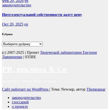
Фев 20, 2026
en
законодательство
Интеллектуальной собственности дадут цену
Окт 20, 2025
en
Рубрики
Рубрики
(с) 2007-2025 | Проект
Творческой лаборатории Евгения
Лавриненко
| 035BE
PR, реклама & Co
маркетинг, медиа, пресс-релизы...
Сайт работает на WordPress
|
Тема: Newsup, автор
Themeansar
законодательство
глоссарий
о проекте