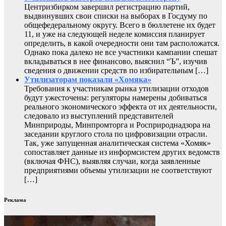
Центризбирком завершил регистрацию партий,
выдвинувших свои списки на выборах в Госдуму по
общефедеральному округу. Всего в бюллетене их будет
11, и уже на следующей неделе комиссия планирует
определить, в какой очередности они там расположатся.
Однако пока далеко не все участники кампании спешат
вкладываться в нее финансово, выяснил “Ъ”, изучив
сведения о движении средств по избирательным […]
Утилизаторам показали «Хомяка»
Требования к участникам рынка утилизации отходов
будут ужесточены: регуляторы намерены добиваться
реального экономического эффекта от их деятельности,
следовало из выступлений представителей
Минприроды, Минпромторга и Росприроднадзора на
заседании круглого стола по цифровизации отрасли.
Так, уже запущенная аналитическая система «Хомяк»
сопоставляет данные из информсистем других ведомств
(включая ФНС), выявляя случаи, когда заявленные
предприятиями объемы утилизации не соответствуют
[…]
Реклама