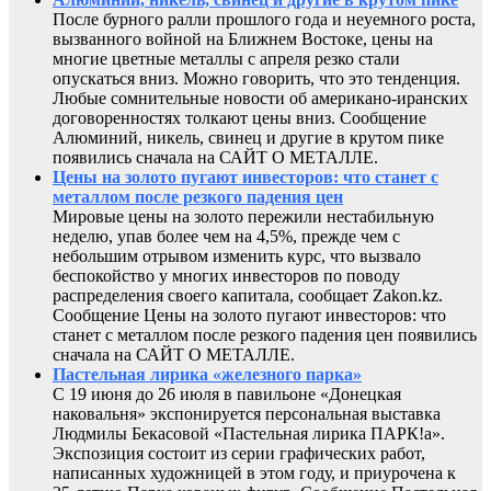
После бурного ралли прошлого года и неуемного роста,
вызванного войной на Ближнем Востоке, цены на
многие цветные металлы с апреля резко стали
опускаться вниз. Можно говорить, что это тенденция.
Любые сомнительные новости об американо-иранских
договоренностях толкают цены вниз. Сообщение
Алюминий, никель, свинец и другие в крутом пике
появились сначала на САЙТ О МЕТАЛЛЕ.
Цены на золото пугают инвесторов: что станет с
металлом после резкого падения цен
Мировые цены на золото пережили нестабильную
неделю, упав более чем на 4,5%, прежде чем с
небольшим отрывом изменить курс, что вызвало
беспокойство у многих инвесторов по поводу
распределения своего капитала, сообщает Zakon.kz.
Сообщение Цены на золото пугают инвесторов: что
станет с металлом после резкого падения цен появились
сначала на САЙТ О МЕТАЛЛЕ.
Пастельная лирика «железного парка»
С 19 июня до 26 июля в павильоне «Донецкая
наковальня» экспонируется персональная выставка
Людмилы Бекасовой «Пастельная лирика ПАРК!а».
Экспозиция состоит из серии графических работ,
написанных художницей в этом году, и приурочена к