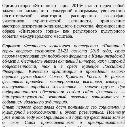
Организаторы «Янтарного горна 2016» ставят перед собой
задачи по насыщению культурной программы, увеличению
посетительской аудитории, расширению географии
участников, туристической активности, привлечение
мастеров декоративно-прикладного искусства, формирование
образа «Янтарного горна» как регулярного культурного
события международного масштаба.
Справка:
Фестиваль кузнечного мастерства «Янтарный
горн» впервые состоялся 21-23 августа 2015 года, став
первым мероприятием подобного формата в Калининградской
области. Фестиваль вызвал активный интерес, как у широкой
общественности, так и в среде кузнецов Российской
Федерации. Качество организации и проведения высоко
оценило руководство Союза Кузнецов России. В рамках
фестиваля проведены мастер-классы, выставки, конкурсы,
выступления народных коллективов и многое другое. Для
информационного обеспечения создан сайт фестиваля —
http://yantarnygorn.ru/, который позволил ознакомиться с
событием удаленную аудиторию.
Опыт первого фестиваля дает понимание его социальной и
культурной необходимости и будет развиваться. Поэтому
уже в этом году как Официальный партнер фестиваля заявил
о себе Союз промышленников и предпринимателей