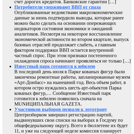
счет дорогих кредитов. Банковские гарантии […]
Потребители удерживают ВВП от спада
Опубликованные ведомствами макроэкономические
данные за июнь подтвердили выводы, которые ранее
можно было сделать на основании опережающих
индикаторов состояния экономики и ожиданий
аналитиков. Несмотря на некоторое восстановление
экономической активности во втором квартале, выпуск
базовых отраслей продолжает слабеть, а главным
фактором поддержки ВВП остается внутренний
частный спрос. При этом признаки постепенного
охлаждения спроса начинают проявляться не только […]
Известный парк готовится к юбилею
В последний день июля в Парке кованых фигур были
закончены ремонтные работы, запланированные музеем
«Арт-Донбасс» на нынешний год. Весь объем работ, в
котором остро нуждались шесть арт-обьектов Парка
кованых фигур,… Сообщение Известный парк
готовится к юбилею появились сначала на
MUNИЦИПАЛЬНАЯ GAZЕТА.
Участников выборов позвали к лототрону
Центризбирком завершил регистрацию партий,
выдвинувших свои списки на выборах в Госдуму по
общефедеральному округу. Всего в бюллетене их будет
11, и уже на следующей неделе комиссия планирует