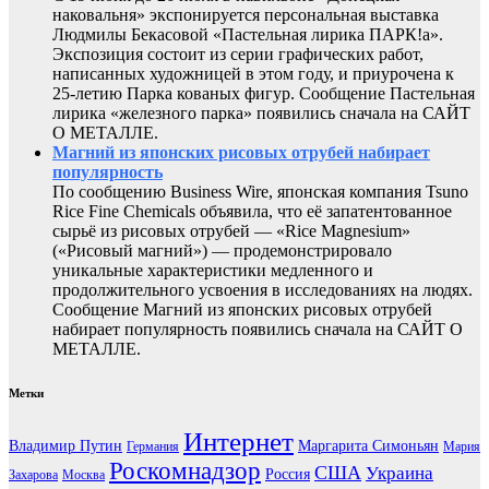
наковальня» экспонируется персональная выставка
Людмилы Бекасовой «Пастельная лирика ПАРК!а».
Экспозиция состоит из серии графических работ,
написанных художницей в этом году, и приурочена к
25-летию Парка кованых фигур. Сообщение Пастельная
лирика «железного парка» появились сначала на САЙТ
О МЕТАЛЛЕ.
Магний из японских рисовых отрубей набирает
популярность
По сообщению Business Wire, японская компания Tsuno
Rice Fine Chemicals объявила, что её запатентованное
сырьё из рисовых отрубей — «Rice Magnesium»
(«Рисовый магний») — продемонстрировало
уникальные характеристики медленного и
продолжительного усвоения в исследованиях на людях.
Сообщение Магний из японских рисовых отрубей
набирает популярность появились сначала на САЙТ О
МЕТАЛЛЕ.
Метки
Интернет
Владимир Путин
Маргарита Симоньян
Германия
Мария
Роскомнадзор
США
Украина
Россия
Захарова
Москва