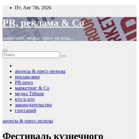
Перейти
Пт. Авг 7th, 2026
к
содержимому
PR, реклама & Co
маркетинг, медиа, пресс-релизы...
анонсы & пресс-релизы
реклам-мир
PR-news
маркетинг & Co
медиа Tribune
кто is кто
законодательство
глоссарий
анонсы & пресс-релизы
Фестиваль кузнечного