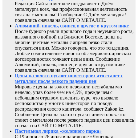
Редакция Сайта о металле поздравляет с Днём
металлурга всех, чья профессиональная деятельность
связана с металлом! Сообщение С Днём металлурга!
появились сначала на САЙТ О МЕТАЛЛЕ.
Алюминий, никель, свинец и другие в крутом пике
После бурного ралли прошлого года и неуемного роста,
вызванного войной на Ближнем Востоке, цены на
многие цветные металлы с апреля резко стали
опускаться вниз. Можно говорить, что это тенденция.
Любые сомнительные новости об американо-иранских
договоренностях толкают цены вниз. Сообщение
Алюминий, никель, свинец и другие в крутом пике
появились сначала на САЙТ О МЕТАЛЛЕ.
Цены на золото пугают инвесторов: что станет с
металлом после резкого падения цен
Мировые цены на золото пережили нестабильную
неделю, упав более чем на 4,5%, прежде чем с
небольшим отрывом изменить курс, что вызвало
беспокойство у многих инвесторов по поводу
распределения своего капитала, сообщает Zakon.kz.
Сообщение Цены на золото пугают инвесторов: что
станет с металлом после резкого падения цен появились
сначала на САЙТ О МЕТАЛЛЕ.
Пастельная лирика «железного парка»
С 19 июня до 26 июля в павильоне «Донецкая