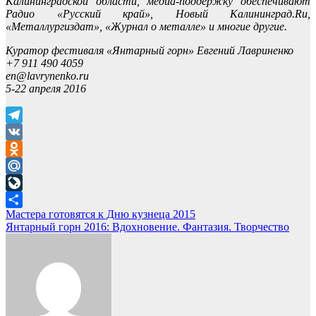
Калининградской области, медиа-поддержку обеспечивают
Радио «Русский край», Новый Калининград.Ru,
«Металлургиздат», «Журнал о металле» и многие другие.
Куратор фестиваля «Янтарный горн» Евгений Лавриненко
+7 911 490 4059
en@lavrynenko.ru
5-22 апреля 2016
Telegram
VK
Odnoklassniki
Mail.Ru
LiveJournal
Навигация
Мастера готовятся к Дню кузнеца 2015
Отправить
Янтарный горн 2016: Вдохновение. Фантазия. Творчество
по
записям