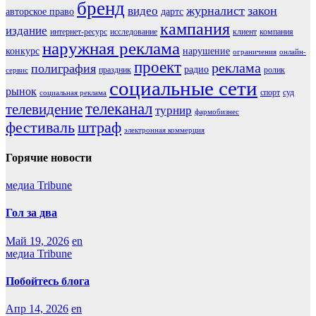
бренд
журналист
закон
видео
авторское право
дартс
кампания
издание
интернет-ресурс
исследование
клиент
компания
наружная реклама
конкурс
нарушение
ограничения
онлайн-
проект
реклама
полиграфия
радио
праздник
ролик
сервис
социальные сети
рынок
спорт
суд
социальная реклама
телеканал
телевидение
турнир
фармобизнес
фестиваль
штраф
электронная коммерция
Горячие новости
медиа Tribune
Гол за два
Май 19, 2026
en
медиа Tribune
Побойтесь блога
Апр 14, 2026
en