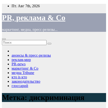
Перейти
Пт. Авг 7th, 2026
к
содержимому
PR, реклама & Co
маркетинг, медиа, пресс-релизы...
анонсы & пресс-релизы
реклам-мир
PR-news
маркетинг & Co
медиа Tribune
кто is кто
законодательство
глоссарий
Метка:
дискриминация