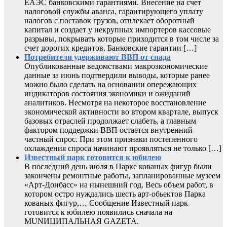
ЕАЭС банковскими гарантиями. Внесение на счет
налоговой службы аванса, гарантирующего уплату
налогов с поставок грузов, отвлекает оборотный
капитал и создает у некрупных импортеров кассовые
разрывы, покрывать которые приходится в том числе за
счет дорогих кредитов. Банковские гарантии […]
Потребители удерживают ВВП от спада
Опубликованные ведомствами макроэкономические
данные за июнь подтвердили выводы, которые ранее
можно было сделать на основании опережающих
индикаторов состояния экономики и ожиданий
аналитиков. Несмотря на некоторое восстановление
экономической активности во втором квартале, выпуск
базовых отраслей продолжает слабеть, а главным
фактором поддержки ВВП остается внутренний
частный спрос. При этом признаки постепенного
охлаждения спроса начинают проявляться не только […]
Известный парк готовится к юбилею
В последний день июля в Парке кованых фигур были
закончены ремонтные работы, запланированные музеем
«Арт-Донбасс» на нынешний год. Весь объем работ, в
котором остро нуждались шесть арт-обьектов Парка
кованых фигур,… Сообщение Известный парк
готовится к юбилею появились сначала на
MUNИЦИПАЛЬНАЯ GAZЕТА.