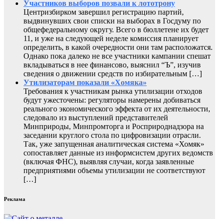
Участников выборов позвали к лототрону
Центризбирком завершил регистрацию партий,
выдвинувших свои списки на выборах в Госдуму по
общефедеральному округу. Всего в бюллетене их будет
11, и уже на следующей неделе комиссия планирует
определить, в какой очередности они там расположатся.
Однако пока далеко не все участники кампании спешат
вкладываться в нее финансово, выяснил “Ъ”, изучив
сведения о движении средств по избирательным […]
Утилизаторам показали «Хомяка»
Требования к участникам рынка утилизации отходов
будут ужесточены: регуляторы намерены добиваться
реального экономического эффекта от их деятельности,
следовало из выступлений представителей
Минприроды, Минпромторга и Росприроднадзора на
заседании круглого стола по цифровизации отрасли.
Так, уже запущенная аналитическая система «Хомяк»
сопоставляет данные из информсистем других ведомств
(включая ФНС), выявляя случаи, когда заявленные
предприятиями объемы утилизации не соответствуют
[…]
Реклама