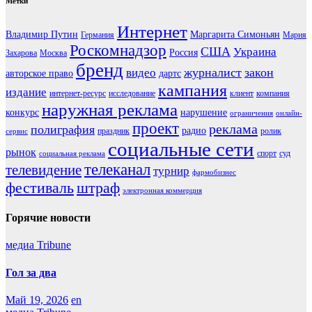
Метки
Интернет
Владимир Путин
Маргарита Симоньян
Германия
Мария
Роскомнадзор
США
Украина
Россия
Захарова
Москва
бренд
журналист
закон
видео
авторское право
дартс
кампания
издание
интернет-ресурс
исследование
клиент
компания
наружная реклама
конкурс
нарушение
ограничения
онлайн-
проект
реклама
полиграфия
радио
праздник
ролик
сервис
социальные сети
рынок
спорт
суд
социальная реклама
телеканал
телевидение
турнир
фармобизнес
фестиваль
штраф
электронная коммерция
Горячие новости
медиа Tribune
Гол за два
Май 19, 2026
en