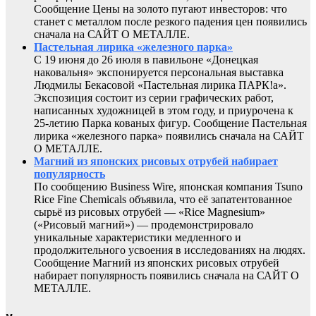
Сообщение Цены на золото пугают инвесторов: что
станет с металлом после резкого падения цен появились
сначала на САЙТ О МЕТАЛЛЕ.
Пастельная лирика «железного парка»
С 19 июня до 26 июля в павильоне «Донецкая
наковальня» экспонируется персональная выставка
Людмилы Бекасовой «Пастельная лирика ПАРК!а».
Экспозиция состоит из серии графических работ,
написанных художницей в этом году, и приурочена к
25-летию Парка кованых фигур. Сообщение Пастельная
лирика «железного парка» появились сначала на САЙТ
О МЕТАЛЛЕ.
Магний из японских рисовых отрубей набирает
популярность
По сообщению Business Wire, японская компания Tsuno
Rice Fine Chemicals объявила, что её запатентованное
сырьё из рисовых отрубей — «Rice Magnesium»
(«Рисовый магний») — продемонстрировало
уникальные характеристики медленного и
продолжительного усвоения в исследованиях на людях.
Сообщение Магний из японских рисовых отрубей
набирает популярность появились сначала на САЙТ О
МЕТАЛЛЕ.