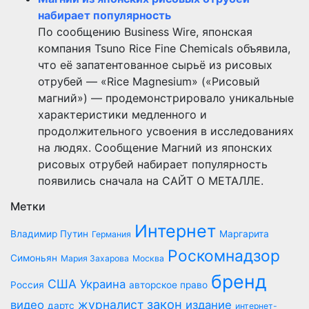
набирает популярность
По сообщению Business Wire, японская
компания Tsuno Rice Fine Chemicals объявила,
что её запатентованное сырьё из рисовых
отрубей — «Rice Magnesium» («Рисовый
магний») — продемонстрировало уникальные
характеристики медленного и
продолжительного усвоения в исследованиях
на людях. Сообщение Магний из японских
рисовых отрубей набирает популярность
появились сначала на САЙТ О МЕТАЛЛЕ.
Метки
Интернет
Владимир Путин
Маргарита
Германия
Роскомнадзор
Симоньян
Мария Захарова
Москва
бренд
США
Украина
Россия
авторское право
закон
журналист
видео
издание
дартс
интернет-