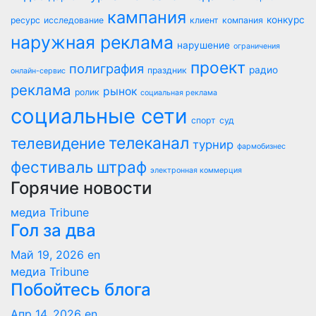
кампания
конкурс
ресурс
исследование
клиент
компания
наружная реклама
нарушение
ограничения
проект
полиграфия
радио
праздник
онлайн-сервис
реклама
рынок
ролик
социальная реклама
социальные сети
спорт
суд
телеканал
телевидение
турнир
фармобизнес
фестиваль
штраф
электронная коммерция
Горячие новости
медиа Tribune
Гол за два
Май 19, 2026
en
медиа Tribune
Побойтесь блога
Апр 14, 2026
en