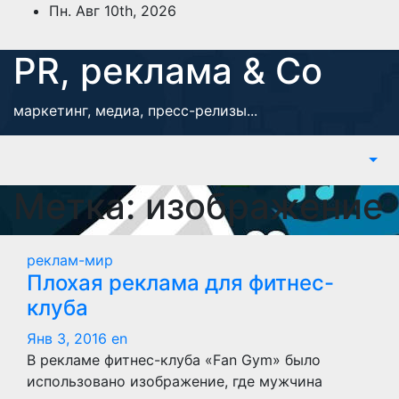
Перейти
Пн. Авг 10th, 2026
к
содержимому
PR, реклама & Co
маркетинг, медиа, пресс-релизы...
Метка:
изображение
реклам-мир
Плохая реклама для фитнес-
клуба
Янв 3, 2016
en
В рекламе фитнес-клуба «Fan Gym» было
использовано изображение, где мужчина