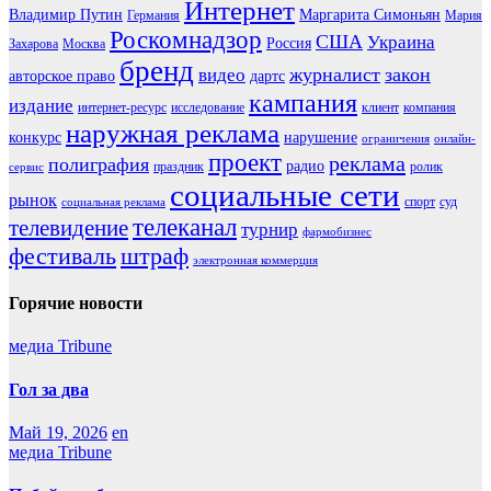
Интернет
Владимир Путин
Маргарита Симоньян
Германия
Мария
Роскомнадзор
США
Украина
Россия
Захарова
Москва
бренд
журналист
закон
видео
авторское право
дартс
кампания
издание
интернет-ресурс
исследование
клиент
компания
наружная реклама
конкурс
нарушение
ограничения
онлайн-
проект
реклама
полиграфия
радио
праздник
ролик
сервис
социальные сети
рынок
спорт
суд
социальная реклама
телеканал
телевидение
турнир
фармобизнес
фестиваль
штраф
электронная коммерция
Горячие новости
медиа Tribune
Гол за два
Май 19, 2026
en
медиа Tribune