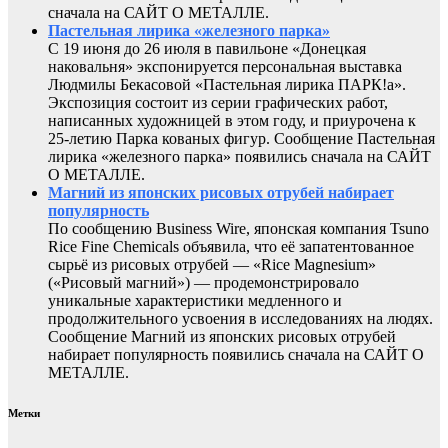
сначала на САЙТ О МЕТАЛЛЕ.
Пастельная лирика «железного парка»
С 19 июня до 26 июля в павильоне «Донецкая
наковальня» экспонируется персональная выставка
Людмилы Бекасовой «Пастельная лирика ПАРК!а».
Экспозиция состоит из серии графических работ,
написанных художницей в этом году, и приурочена к
25-летию Парка кованых фигур. Сообщение Пастельная
лирика «железного парка» появились сначала на САЙТ
О МЕТАЛЛЕ.
Магний из японских рисовых отрубей набирает
популярность
По сообщению Business Wire, японская компания Tsuno
Rice Fine Chemicals объявила, что её запатентованное
сырьё из рисовых отрубей — «Rice Magnesium»
(«Рисовый магний») — продемонстрировало
уникальные характеристики медленного и
продолжительного усвоения в исследованиях на людях.
Сообщение Магний из японских рисовых отрубей
набирает популярность появились сначала на САЙТ О
МЕТАЛЛЕ.
Метки