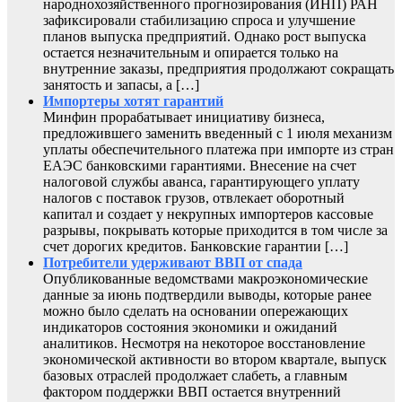
народнохозяйственного прогнозирования (ИНП) РАН
зафиксировали стабилизацию спроса и улучшение
планов выпуска предприятий. Однако рост выпуска
остается незначительным и опирается только на
внутренние заказы, предприятия продолжают сокращать
занятость и запасы, а […]
Импортеры хотят гарантий
Минфин прорабатывает инициативу бизнеса,
предложившего заменить введенный с 1 июля механизм
уплаты обеспечительного платежа при импорте из стран
ЕАЭС банковскими гарантиями. Внесение на счет
налоговой службы аванса, гарантирующего уплату
налогов с поставок грузов, отвлекает оборотный
капитал и создает у некрупных импортеров кассовые
разрывы, покрывать которые приходится в том числе за
счет дорогих кредитов. Банковские гарантии […]
Потребители удерживают ВВП от спада
Опубликованные ведомствами макроэкономические
данные за июнь подтвердили выводы, которые ранее
можно было сделать на основании опережающих
индикаторов состояния экономики и ожиданий
аналитиков. Несмотря на некоторое восстановление
экономической активности во втором квартале, выпуск
базовых отраслей продолжает слабеть, а главным
фактором поддержки ВВП остается внутренний