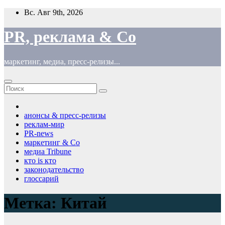
Перейти
Вс. Авг 9th, 2026
к
содержимому
PR, реклама & Co
маркетинг, медиа, пресс-релизы...
анонсы & пресс-релизы
реклам-мир
PR-news
маркетинг & Co
медиа Tribune
кто is кто
законодательство
глоссарий
Метка:
Китай