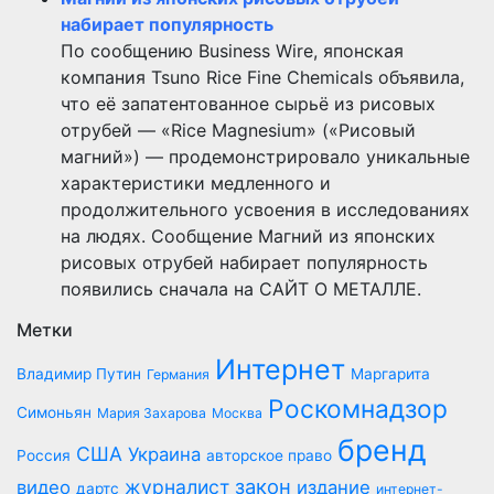
набирает популярность
По сообщению Business Wire, японская
компания Tsuno Rice Fine Chemicals объявила,
что её запатентованное сырьё из рисовых
отрубей — «Rice Magnesium» («Рисовый
магний») — продемонстрировало уникальные
характеристики медленного и
продолжительного усвоения в исследованиях
на людях. Сообщение Магний из японских
рисовых отрубей набирает популярность
появились сначала на САЙТ О МЕТАЛЛЕ.
Метки
Интернет
Владимир Путин
Маргарита
Германия
Роскомнадзор
Симоньян
Мария Захарова
Москва
бренд
США
Украина
Россия
авторское право
закон
журналист
видео
издание
дартс
интернет-