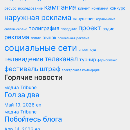
кампания
конкурс
ресурс
исследование
клиент
компания
наружная реклама
нарушение
ограничения
проект
полиграфия
радио
праздник
онлайн-сервис
реклама
рынок
ролик
социальная реклама
социальные сети
спорт
суд
телеканал
телевидение
турнир
фармобизнес
фестиваль
штраф
электронная коммерция
Горячие новости
медиа Tribune
Гол за два
Май 19, 2026
en
медиа Tribune
Побойтесь блога
Апр 14, 2026
en