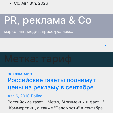
Перейти
Сб. Авг 8th, 2026
к
содержимому
PR, реклама & Co
маркетинг, медиа, пресс-релизы...
Метка:
тариф
реклам-мир
Российские газеты поднимут
цены на рекламу в сентябре
Авг 6, 2010
Polina
Российские газеты Metro, "Аргументы и факты",
"Коммерсант", а также "Ведомости" в сентябре