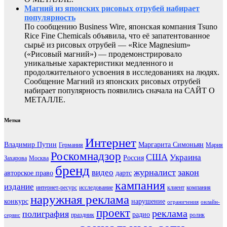
Магний из японских рисовых отрубей набирает
популярность
По сообщению Business Wire, японская компания Tsuno
Rice Fine Chemicals объявила, что её запатентованное
сырьё из рисовых отрубей — «Rice Magnesium»
(«Рисовый магний») — продемонстрировало
уникальные характеристики медленного и
продолжительного усвоения в исследованиях на людях.
Сообщение Магний из японских рисовых отрубей
набирает популярность появились сначала на САЙТ О
МЕТАЛЛЕ.
Метки
Интернет
Владимир Путин
Маргарита Симоньян
Германия
Мария
Роскомнадзор
США
Украина
Россия
Захарова
Москва
бренд
журналист
закон
видео
авторское право
дартс
кампания
издание
интернет-ресурс
исследование
клиент
компания
наружная реклама
конкурс
нарушение
ограничения
онлайн-
проект
реклама
полиграфия
радио
праздник
ролик
сервис