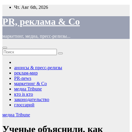
Перейти
Чт. Авг 6th, 2026
к
содержимому
PR, реклама & Co
маркетинг, медиа, пресс-релизы...
анонсы & пресс-релизы
реклам-мир
PR-news
маркетинг & Co
медиа Tribune
кто is кто
законодательство
глоссарий
медиа Tribune
Ученые объяснили, как