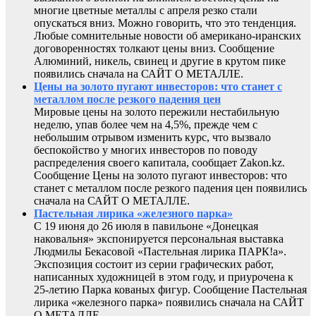
многие цветные металлы с апреля резко стали
опускаться вниз. Можно говорить, что это тенденция.
Любые сомнительные новости об американо-иранских
договоренностях толкают цены вниз. Сообщение
Алюминий, никель, свинец и другие в крутом пике
появились сначала на САЙТ О МЕТАЛЛЕ.
Цены на золото пугают инвесторов: что станет с
металлом после резкого падения цен
Мировые цены на золото пережили нестабильную
неделю, упав более чем на 4,5%, прежде чем с
небольшим отрывом изменить курс, что вызвало
беспокойство у многих инвесторов по поводу
распределения своего капитала, сообщает Zakon.kz.
Сообщение Цены на золото пугают инвесторов: что
станет с металлом после резкого падения цен появились
сначала на САЙТ О МЕТАЛЛЕ.
Пастельная лирика «железного парка»
С 19 июня до 26 июля в павильоне «Донецкая
наковальня» экспонируется персональная выставка
Людмилы Бекасовой «Пастельная лирика ПАРК!а».
Экспозиция состоит из серии графических работ,
написанных художницей в этом году, и приурочена к
25-летию Парка кованых фигур. Сообщение Пастельная
лирика «железного парка» появились сначала на САЙТ
О МЕТАЛЛЕ.