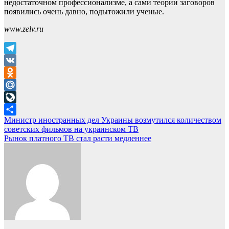
недостаточном профессионализме, а сами теории заговоров
появились очень давно, подытожили ученые.
www.zelv.ru
Telegram
VK
Odnoklassniki
Mail.Ru
LiveJournal
Навигация
Министр иностранных дел Украины возмутился количеством
Отправить
советских фильмов на украинском ТВ
по
Рынок платного ТВ стал расти медленнее
записям