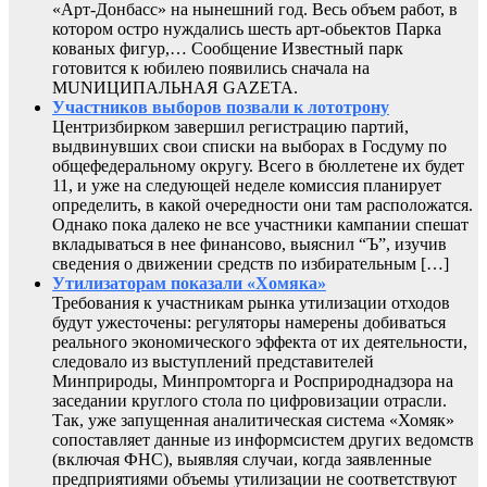
«Арт-Донбасс» на нынешний год. Весь объем работ, в
котором остро нуждались шесть арт-обьектов Парка
кованых фигур,… Сообщение Известный парк
готовится к юбилею появились сначала на
MUNИЦИПАЛЬНАЯ GAZЕТА.
Участников выборов позвали к лототрону
Центризбирком завершил регистрацию партий,
выдвинувших свои списки на выборах в Госдуму по
общефедеральному округу. Всего в бюллетене их будет
11, и уже на следующей неделе комиссия планирует
определить, в какой очередности они там расположатся.
Однако пока далеко не все участники кампании спешат
вкладываться в нее финансово, выяснил “Ъ”, изучив
сведения о движении средств по избирательным […]
Утилизаторам показали «Хомяка»
Требования к участникам рынка утилизации отходов
будут ужесточены: регуляторы намерены добиваться
реального экономического эффекта от их деятельности,
следовало из выступлений представителей
Минприроды, Минпромторга и Росприроднадзора на
заседании круглого стола по цифровизации отрасли.
Так, уже запущенная аналитическая система «Хомяк»
сопоставляет данные из информсистем других ведомств
(включая ФНС), выявляя случаи, когда заявленные
предприятиями объемы утилизации не соответствуют