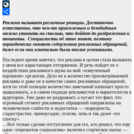
Mail.Ru
LiveJournal
Отправить
Реклама вызывает различные реакции. Достаточно
естественно, что чем-то приемлемым и безобидным
можно утомить на столько, что дойдет до раздражения и
тошноты. Специалисты об этом знают, поэтому
периодически меняют содержание рекламных обращений,
даже если они изначально были вполне успешными.
Последнее время заметил, что реклама в целом стала вызывать
у меня все нарастающее отторжение. И речь пойдет не о
воздействии рекламного шума на мой «измученный
нарзаном» организм. Дело не к количестве просматриваемой
рекламы и даже не в качестве самих рекламных обращений,
хотя по этой позиции количество замечаний начинает просто
зашкаливать, а в самом подходе рекламистов и маркетологов к
аудитории. Уже даже не раздражает, а пугает тот факт, что
огромный сегмент рекламных обращений направлены на
человеческие слабости и недостатки — скаредность,
сладострастие, чревоугодие, эгоизм, лень и так далее «по
списку».
…Вот только сделаю отступление для тех, кто решил, что еще
один «пережиток социализма» включил старческое нытье —