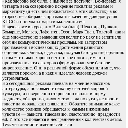
«Как здорово все было, а нынче все постыло». Во-первых, я
четверть века совершенно искренне посвятил рекламе и
маркетингу (и есть чем похвастаться в этих областях), а во-
вторых, не собираюсь призывать в качестве доводов устав
КПСС и постулаты марксизма-ленинизма.
Надеюсь все в курсе, что Вильям (наш) Шекспир, Пушкин,
Бомарше, Мольер, Лафонтен, Эзоп, Марк Твен, Толстой, как и
еще множество их выдающихся коллег по цеху не запятнали
себя ни коммунистическим прошлым, ни авторством
произведений воспевающих достижения развитого
социализма. Однако, с детства, получая базовую информацию
о том «что такое хорошо и что такое плохо», именно
произведения этих авторов сформировали мое базовое
мировоззрение. Они в различной форме объяснили мне, что
является пороком, а к каким идеалам человек должен
устремляться.
Но сегодняшняя реклама плевала на мнение классиков
литературы, а по совместительству светочей мировой
культуры, и совершенно откровенно вводит в норму
жадность, обжорство, лихоимство… да по сути уже просто
плюет на мораль, как на явление. Обратите внимание какое
количество роликов обращаются к самым низменным
чувствам — зависти, тщеславию, сластолюбию, праздности
est. И это все подается в неограниченных количествах детям.
Тем, чьи личности именно сейчас и