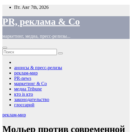
Перейти
Пт. Авг 7th, 2026
к
содержимому
PR, реклама & Co
маркетинг, медиа, пресс-релизы...
анонсы & пресс-релизы
реклам-мир
PR-news
маркетинг & Co
медиа Tribune
кто is кто
законодательство
глоссарий
реклам-мир
Мольер против современной