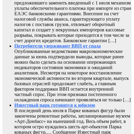
предложившего заменить введенный с 1 июля механизм
уплаты обеспечительного платежа при импорте из стран
ЕАЭС банковскими гарантиями. Внесение на счет
налоговой службы аванса, гарантирующего уплату
налогов с поставок грузов, отвлекает оборотный
капитал и создает у некрупных импортеров кассовые
разрывы, покрывать которые приходится в том числе за
счет дорогих кредитов. Банковские гарантии […]
Потребители удерживают ВВП от спада
Опубликованные ведомствами макроэкономические
данные за июнь подтвердили выводы, которые ранее
можно было сделать на основании опережающих
индикаторов состояния экономики и ожиданий
аналитиков. Несмотря на некоторое восстановление
экономической активности во втором квартале, выпуск
базовых отраслей продолжает слабеть, а главным
фактором поддержки ВВП остается внутренний
частный спрос. При этом признаки постепенного
охлаждения спроса начинают проявляться не только […]
Известный парк готовится к юбилею
В последний день июля в Парке кованых фигур были
закончены ремонтные работы, запланированные музеем
«Арт-Донбасс» на нынешний год. Весь объем работ, в
котором остро нуждались шесть арт-обьектов Парка
кованых фигур,… Сообщение Известный парк