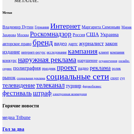
МЕТАЛЛЕ.
Метки
Интернет
Владимир Путин
Маргарита Симоньян
Германия
Мария
Роскомнадзор
США
Украина
Россия
Захарова
Москва
бренд
журналист
закон
видео
авторское право
дартс
кампания
издание
интернет-ресурс
исследование
клиент
компания
наружная реклама
конкурс
нарушение
ограничения
онлайн-
проект
реклама
полиграфия
радио
праздник
ролик
сервис
социальные сети
рынок
спорт
суд
социальная реклама
телеканал
телевидение
турнир
фармобизнес
фестиваль
штраф
электронная коммерция
Горячие новости
медиа Tribune
Гол за два