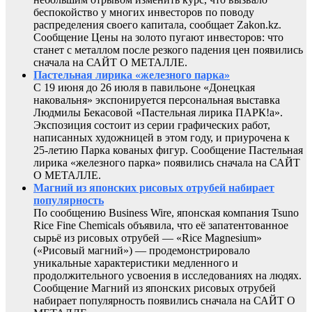
беспокойство у многих инвесторов по поводу
распределения своего капитала, сообщает Zakon.kz.
Сообщение Цены на золото пугают инвесторов: что
станет с металлом после резкого падения цен появились
сначала на САЙТ О МЕТАЛЛЕ.
Пастельная лирика «железного парка»
С 19 июня до 26 июля в павильоне «Донецкая
наковальня» экспонируется персональная выставка
Людмилы Бекасовой «Пастельная лирика ПАРК!а».
Экспозиция состоит из серии графических работ,
написанных художницей в этом году, и приурочена к
25-летию Парка кованых фигур. Сообщение Пастельная
лирика «железного парка» появились сначала на САЙТ
О МЕТАЛЛЕ.
Магний из японских рисовых отрубей набирает
популярность
По сообщению Business Wire, японская компания Tsuno
Rice Fine Chemicals объявила, что её запатентованное
сырьё из рисовых отрубей — «Rice Magnesium»
(«Рисовый магний») — продемонстрировало
уникальные характеристики медленного и
продолжительного усвоения в исследованиях на людях.
Сообщение Магний из японских рисовых отрубей
набирает популярность появились сначала на САЙТ О