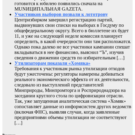
готовится к юбилею появились сначала на
MUNИЦИПАЛЬНАЯ GAZЕТА.
Участников выборов позвали к лототрону
Центризбирком завершил регистрацию партий,
выдвинувших свои списки на выборах в Госдуму по
общефедеральному округу. Всего в бюллетене их будет
11, и уже на следующей неделе комиссия планирует
определить, в какой очередности они там расположатся.
Однако пока далеко не все участники кампании спешат
вкладываться в нее финансово, выяснил “Ъ”, изучив
сведения о движении средств по избирательным […]
Утилизаторам показали «Хомяка»
Требования к участникам рынка утилизации отходов
будут ужесточены: регуляторы намерены добиваться
реального экономического эффекта от их деятельности,
следовало из выступлений представителей
Минприроды, Минпромторга и Росприроднадзора на
заседании круглого стола по цифровизации отрасли.
Так, уже запущенная аналитическая система «Хомяк»
сопоставляет данные из информсистем других ведомств
(включая ФНС), выявляя случаи, когда заявленные
предприятиями объемы утилизации не соответствуют
[…]
Реклама