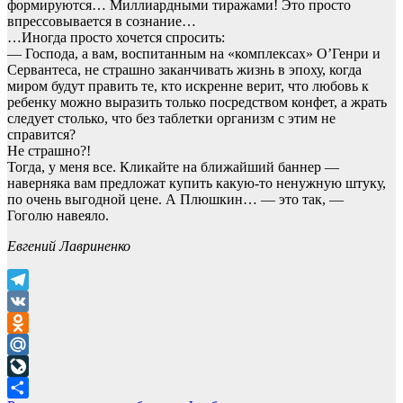
формируются… Миллиардными тиражами! Это просто
впрессовывается в сознание…
…Иногда просто хочется спросить:
— Господа, а вам, воспитанным на «комплексах» О’Генри и
Сервантеса, не страшно заканчивать жизнь в эпоху, когда
миром будут править те, кто искренне верит, что любовь к
ребенку можно выразить только посредством конфет, а жрать
следует столько, что без таблетки организм с этим не
справится?
Не страшно?!
Тогда, у меня все. Кликайте на ближайший баннер —
наверняка вам предложат купить какую-то ненужную штуку,
по очень выгодной цене. А Плюшкин… — это так, —
Гоголю навеяло.
Евгений Лавриненко
Telegram
VK
Odnoklassniki
Mail.Ru
LiveJournal