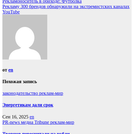
Навигация
Рекламоноситель в обиходе: Футболка
Отправить
Рекламу 300 брендов обнаружили на экстремистских каналах
по
YouTube
записям
от
en
Похожая запись
законодательство
реклам-мир
Энергетикам дали срок
Сен 16, 2025
en
PR-news
медиа Tribune
реклам-мир
Творцов пересчитали на рубли