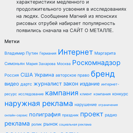
характеристики медленного и
продолжительного усвоения в исследованиях
на людях. Сообщение Магний из японских
рисовых отрубей набирает популярность
появились сначала на САЙТ О МЕТАЛЛЕ.
Метки
Интернет
Владимир Путин
Маргарита
Германия
Роскомнадзор
Симоньян
Мария Захарова
Москва
бренд
США
Украина
Россия
авторское право
закон
журналист
видео
издание
дартс
интернет-
кампания
конкурс
ресурс
исследование
клиент
компания
наружная реклама
нарушение
ограничения
проект
полиграфия
радио
праздник
онлайн-сервис
реклама
рынок
ролик
социальная реклама