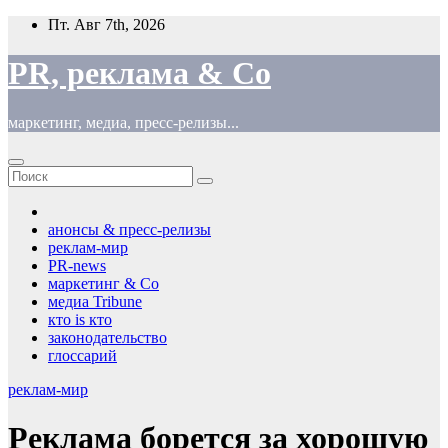
Перейти
Пт. Авг 7th, 2026
к
содержимому
PR, реклама & Co
маркетинг, медиа, пресс-релизы...
анонсы & пресс-релизы
реклам-мир
PR-news
маркетинг & Co
медиа Tribune
кто is кто
законодательство
глоссарий
реклам-мир
Реклама борется за хорошую