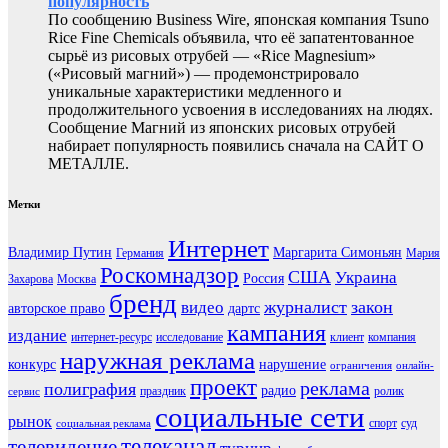
популярность
По сообщению Business Wire, японская компания Tsuno
Rice Fine Chemicals объявила, что её запатентованное
сырьё из рисовых отрубей — «Rice Magnesium»
(«Рисовый магний») — продемонстрировало
уникальные характеристики медленного и
продолжительного усвоения в исследованиях на людях.
Сообщение Магний из японских рисовых отрубей
набирает популярность появились сначала на САЙТ О
МЕТАЛЛЕ.
Метки
Интернет
Владимир Путин
Маргарита Симоньян
Германия
Мария
Роскомнадзор
США
Украина
Россия
Захарова
Москва
бренд
журналист
закон
видео
авторское право
дартс
кампания
издание
интернет-ресурс
исследование
клиент
компания
наружная реклама
конкурс
нарушение
ограничения
онлайн-
проект
реклама
полиграфия
радио
праздник
ролик
сервис
социальные сети
рынок
спорт
суд
социальная реклама
телеканал
телевидение