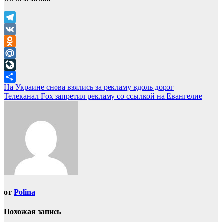
Telegram
VK
Odnoklassniki
Mail.Ru
LiveJournal
Навигация
На Украине снова взялись за рекламу вдоль дорог
Отправить
Телеканал Fox запретил рекламу со ссылкой на Евангелие
по
записям
от
Polina
Похожая запись