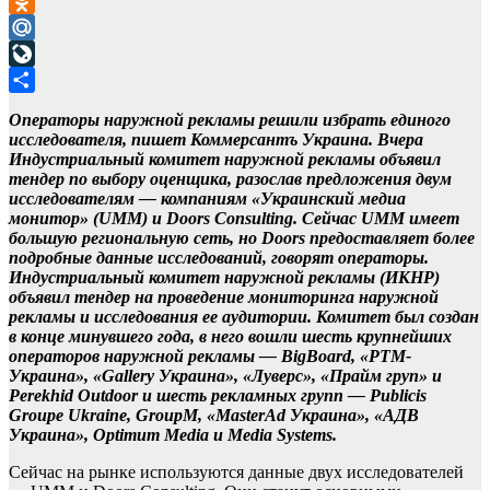
VK
Odnoklassniki
Mail.Ru
LiveJournal
Отправить
Операторы наружной рекламы решили избрать единого
исследователя, пишет Коммерсантъ Украина. Вчера
Индустриальный комитет наружной рекламы объявил
тендер по выбору оценщика, разослав предложения двум
исследователям — компаниям «Украинский медиа
монитор» (UMM) и Doors Consulting. Сейчас UMM имеет
большую региональную сеть, но Doors предоставляет более
подробные данные исследований, говорят операторы.
Индустриальный комитет наружной рекламы (ИКНР)
объявил тендер на проведение мониторинга наружной
рекламы и исследования ее аудитории. Комитет был создан
в конце минувшего года, в него вошли шесть крупнейших
операторов наружной рекламы — BigBoard, «РТМ-
Украина», «Gallery Украина», «Луверс», «Прайм груп» и
Perekhid Outdoor и шесть рекламных групп — Publicis
Groupe Ukraine, GroupM, «MasterAd Украина», «АДВ
Украина», Optimum Media и Media Systems.
Сейчас на рынке используются данные двух исследователей