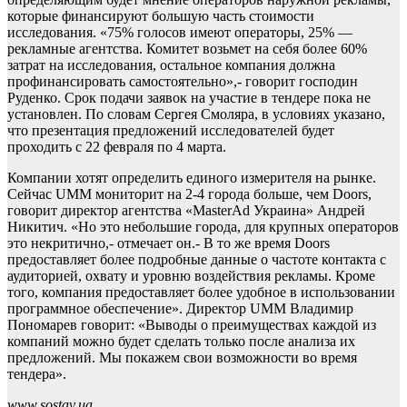
которые финансируют большую часть стоимости
исследования. «75% голосов имеют операторы, 25% —
рекламные агентства. Комитет возьмет на себя более 60%
затрат на исследования, остальное компания должна
профинансировать самостоятельно»,- говорит господин
Руденко. Срок подачи заявок на участие в тендере пока не
установлен. По словам Сергея Смоляра, в условиях указано,
что презентация предложений исследователей будет
проходить с 22 февраля по 4 марта.
Компании хотят определить единого измерителя на рынке.
Сейчас UMM мониторит на 2-4 города больше, чем Doors,
говорит директор агентства «MasterAd Украина» Андрей
Никитич. «Но это небольшие города, для крупных операторов
это некритично,- отмечает он.- В то же время Doors
предоставляет более подробные данные о частоте контакта с
аудиторией, охвату и уровню воздействия рекламы. Кроме
того, компания предоставляет более удобное в использовании
программное обеспечение». Директор UMM Владимир
Пономарев говорит: «Выводы о преимуществах каждой из
компаний можно будет сделать только после анализа их
предложений. Мы покажем свои возможности во время
тендера».
www.sostav.ua