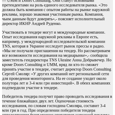
— UMM и Doors Consulting. Они станут основными
претендентами на роль единого исследователя рынка. «Это
должна быть компания с опытом работы на рынке наружной
рекламы, хорошо знакомая участникам рынка. Компания,
чьим данным будут доверять»,- поясняет исполнительный
директор ИКНР Андрей Руденко.
Участвовать в тендере могут и международные компании.
Опыт исследования наружной рекламы в Европе есть,
например, у международной исследовательской компании
TNS, которая в Украине исследует рынок прессы и радио.
«Мы не получали приглашения на тендер. Но рассматриваем
все возможности исследования на медиарынке»,- сообщила
заместитель гендиректора TNS Ukraine Анна Добрывечер. Но
кроме Doors Consulting и UMM, вряд ли кто-то сможет
принять участие в тендере, считает директор Doors Consulting
Сергей Смоляр: «У других компаний нет региональной сети
для проведения мониторинга. На ее создание уходит около
полутора лет и 3-4 млн грн инвестиций». В обеих компаниях
подтвердили участие в тендере.
Победитель тендера получит право проводить исследования в
течение ближайших двух лет. Оценочная стоимость
исследования, по словам господина Смоляра, составит 3-4
млн грн в год. При определении победителя тендера
определяющим будет мнение операторов наружной рекламы,