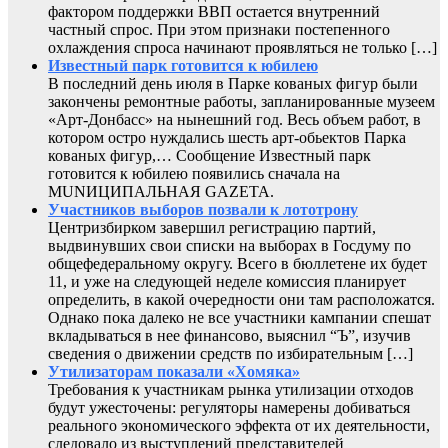
фактором поддержки ВВП остается внутренний
частный спрос. При этом признаки постепенного
охлаждения спроса начинают проявляться не только […]
Известный парк готовится к юбилею
В последний день июля в Парке кованых фигур были
закончены ремонтные работы, запланированные музеем
«Арт-Донбасс» на нынешний год. Весь объем работ, в
котором остро нуждались шесть арт-обьектов Парка
кованых фигур,… Сообщение Известный парк
готовится к юбилею появились сначала на
MUNИЦИПАЛЬНАЯ GAZЕТА.
Участников выборов позвали к лототрону
Центризбирком завершил регистрацию партий,
выдвинувших свои списки на выборах в Госдуму по
общефедеральному округу. Всего в бюллетене их будет
11, и уже на следующей неделе комиссия планирует
определить, в какой очередности они там расположатся.
Однако пока далеко не все участники кампании спешат
вкладываться в нее финансово, выяснил “Ъ”, изучив
сведения о движении средств по избирательным […]
Утилизаторам показали «Хомяка»
Требования к участникам рынка утилизации отходов
будут ужесточены: регуляторы намерены добиваться
реального экономического эффекта от их деятельности,
следовало из выступлений представителей