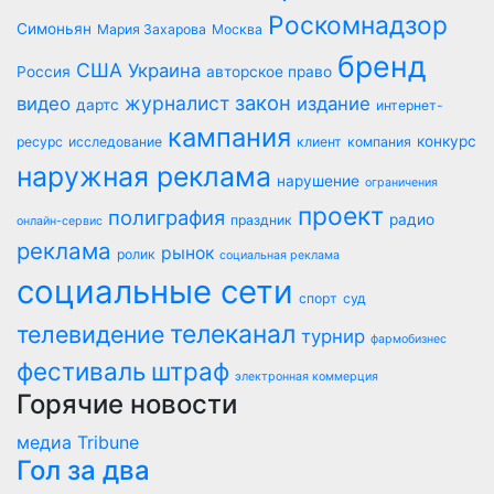
Роскомнадзор
Симоньян
Мария Захарова
Москва
бренд
США
Украина
Россия
авторское право
закон
журналист
видео
издание
дартс
интернет-
кампания
конкурс
ресурс
исследование
клиент
компания
наружная реклама
нарушение
ограничения
проект
полиграфия
радио
праздник
онлайн-сервис
реклама
рынок
ролик
социальная реклама
социальные сети
спорт
суд
телеканал
телевидение
турнир
фармобизнес
фестиваль
штраф
электронная коммерция
Горячие новости
медиа Tribune
Гол за два