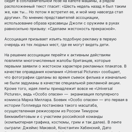
сидит в соблазнительной позе на капоте машины, а рядом
расположенный текст гласит: «Шесть недель назад я был таким
же, как ты… Но потом я встретил ее, и мой мир навсегда стал
другим». По мнению представителей ассоциации,
использование образа красавицы Джоли с оружием в руках
равносильно призыву: «Сделаем жестокость прекрасной».
Ассоциация призывает изъять подобную рекламу в первую
очередь из тех людных мест, где ее могут видеть дети.
На решение ассоциации перейти к активным действиям
повлияли многочисленные жалобы британцев, которые
первыми заявили о жестоком характере рекламных плакатов. В
качестве оправдания компания «Universal Pictures» сообщает,
что фотографии сделаны во время съемок фильма и изначально
не были задуманы в качестве специальной рекламной акции.
Кроме того, идея ленты принадлежит вовсе не «Universal
Pictures», ведь «Особо опасен» — экранизация популярного
комикса Марка Миллара. Боевик «Особо опасен» — это первая в
истории Голливуда постановка такого масштаба,
осуществленная режиссером из России Тимуром
Бекмамбетовым и с участием российской команды
(компьютерная графика, костюмы, грим и так далее). В ленте
сыграли: Джеймс Макэвой, Константин Хабенский, Дато