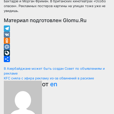
Бахтадзе и Морган Фримен. В британских кинотеатрах «Особо
опасен». Рекламных постеров картины на улицах тоже уже не
увидишь.
Материал подготовлен Glomu.Ru
Telegram
VK
Odnoklassniki
Mail.Ru
LiveJournal
Отправить
Навигация
В Азербайджане может быть создан Совет по объявлениям и
рекламе
по
KFC сняла с эфира рекламу из-за обвинений в расизме
от
en
записям