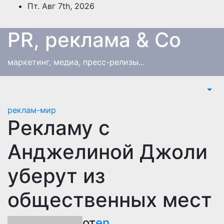
Перейти
Пт. Авг 7th, 2026
к
содержимому
PR, реклама & Co
маркетинг, медиа, пресс-релизы...
реклам-мир
Рекламу с
Анджелиной Джоли
уберут из
общественных мест
от
en