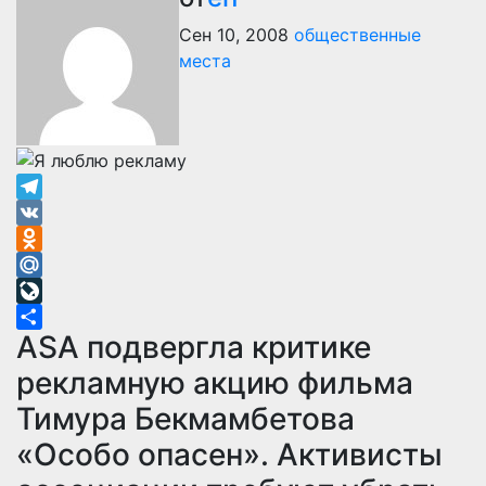
Сен 10, 2008
общественные
места
Telegram
VK
Odnoklassniki
Mail.Ru
LiveJournal
ASA подвергла критике
Отправить
рекламную акцию фильма
Тимура Бекмамбетова
«Особо опасен». Активисты