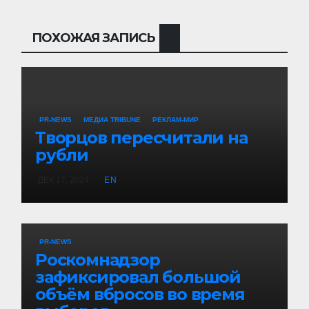
ПОХОЖАЯ ЗАПИСЬ
PR-NEWS
МЕДИА TRIBUNE
РЕКЛАМ-МИР
Творцов пересчитали на
рубли
ДЕК 17, 2024
EN
PR-NEWS
Роскомнадзор
зафиксировал большой
объём вбросов во время