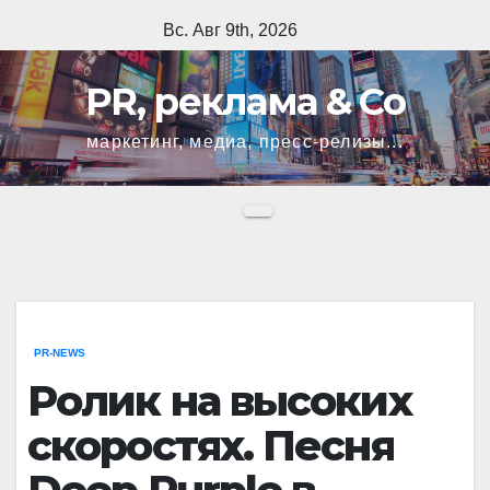
Перейти
Вс. Авг 9th, 2026
к
содержимому
PR, реклама & Co
маркетинг, медиа, пресс-релизы...
PR-NEWS
Ролик на высоких
скоростях. Песня