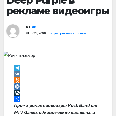
Deep Purple в
рекламе видеоигры
от
en
,
,
игра
реклама
ролик
ЯНВ 21, 2008
T
e
V
l
K
O
e
d
M
g
n
a
L
r
o
i
i
О
Промо-ролик видеоигры Rock Band от
a
k
l
v
т
MTV Games одновременно является и