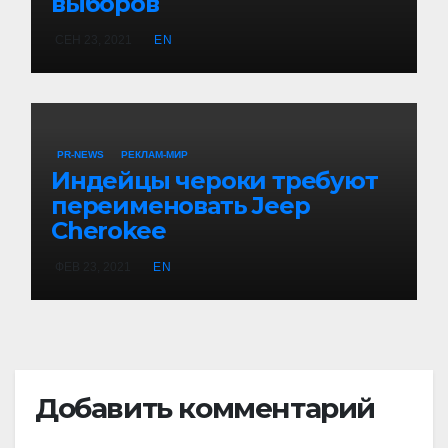
выборов
СЕН 23, 2021
EN
PR-NEWS
РЕКЛАМ-МИР
Индейцы чероки требуют
переименовать Jeep
Cherokee
ФЕВ 23, 2021
EN
Добавить комментарий