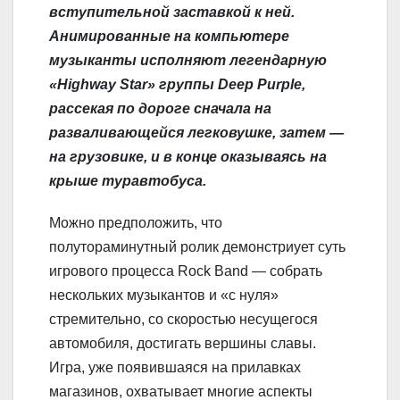
m
l
.
e
п
вступительной заставкой к ней.
a
R
J
р
Анимированные на компьютере
s
u
o
а
музыканты исполняют легендарную
s
u
в
«Highway Star» группы Deep Purple,
n
r
и
рассекая по дороге сначала на
i
n
т
разваливающейся легковушке, затем —
k
a
ь
i
l
на грузовике, и в конце оказываясь на
крыше туравтобуса.
Можно предположить, что
полутораминутный ролик демонстриует суть
игрового процесса Rock Band — собрать
нескольких музыкантов и «с нуля»
стремительно, со скоростью несущегося
автомобиля, достигать вершины славы.
Игра, уже появившаяся на прилавках
магазинов, охватывает многие аспекты