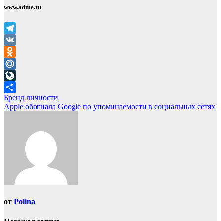
www.adme.ru
Telegram
VK
Odnoklassniki
Mail.Ru
LiveJournal
Навигация
Бренд личности
Отправить
Apple обогнала Google по упоминаемости в социальных сетях
по
записям
от
Polina