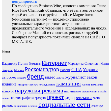
популярность
По сообщению Business Wire, японская компания Tsuno
Rice Fine Chemicals объявила, что её запатентованное
сырьё из рисовых отрубей — «Rice Magnesium»
(«Рисовый магний») — продемонстрировало
уникальные характеристики медленного и
продолжительного усвоения в исследованиях на людях.
Сообщение Магний из японских рисовых отрубей
набирает популярность появились сначала на САЙТ О
МЕТАЛЛЕ.
Метки
Интернет
Владимир Путин
Маргарита Симоньян
Германия
Мария
Роскомнадзор
США
Украина
Россия
Захарова
Москва
бренд
журналист
закон
видео
авторское право
дартс
кампания
издание
интернет-ресурс
исследование
клиент
компания
наружная реклама
конкурс
нарушение
ограничения
онлайн-
проект
реклама
полиграфия
радио
праздник
ролик
сервис
социальные сети
рынок
спорт
суд
социальная реклама