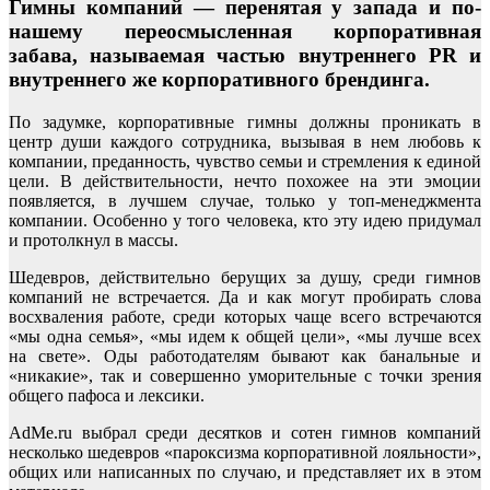
Гимны компаний — перенятая у запада и по-
нашему переосмысленная корпоративная
забава, называемая частью внутреннего PR и
внутреннего же корпоративного брендинга.
По задумке, корпоративные гимны должны проникать в
центр души каждого сотрудника, вызывая в нем любовь к
компании, преданность, чувство семьи и стремления к единой
цели. В действительности, нечто похожее на эти эмоции
появляется, в лучшем случае, только у топ-менеджмента
компании. Особенно у того человека, кто эту идею придумал
и протолкнул в массы.
Шедевров, действительно берущих за душу, среди гимнов
компаний не встречается. Да и как могут пробирать слова
восхваления работе, среди которых чаще всего встречаются
«мы одна семья», «мы идем к общей цели», «мы лучше всех
на свете». Оды работодателям бывают как банальные и
«никакие», так и совершенно уморительные с точки зрения
общего пафоса и лексики.
AdMe.ru выбрал среди десятков и сотен гимнов компаний
несколько шедевров «пароксизма корпоративной лояльности»,
общих или написанных по случаю, и представляет их в этом