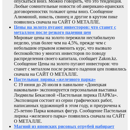
опускаться вниз. Можно говорить, что это тенденция.
Любые сомнительные новости об американо-иранских
договоренностях толкают цены вниз. Сообщение
Алюминий, никель, свинец и другие в крутом пике
появились сначала на САЙТ О МЕТАЛЛЕ.
Цены на золото пугают инвесторов: что станет с
металлом после резкого падения цен
Мировые цены на золото пережили нестабильную
неделю, упав более чем на 4,5%, прежде чем с
небольшим отрывом изменить курс, что вызвало
беспокойство у многих инвесторов по поводу
распределения своего капитала, сообщает Zakon.kz.
Сообщение Цены на золото пугают инвесторов: что
станет с металлом после резкого падения цен появились
сначала на САЙТ О МЕТАЛЛЕ.
Пастельная лирика «железного парка»
С 19 июня до 26 июля в павильоне «Донецкая
наковальня» экспонируется персональная выставка
Людмилы Бекасовой «Пастельная лирика ПАРК!а».
Экспозиция состоит из серии графических работ,
написанных художницей в этом году, и приурочена к
25-летию Парка кованых фигур. Сообщение Пастельная
лирика «железного парка» появились сначала на САЙТ
О МЕТАЛЛЕ.
Магний из японских рисовых отрубей набирает