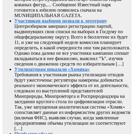
кованых фигур,… Сообщение Известный парк
готовится к юбилею появились сначала на
MUNИЦИПАЛЬНАЯ GAZЕТА.
Участников выборов позвали к лототрону
Центризбирком завершил регистрацию партий,
выдвинувших свои списки на выборах в Госдуму по
общефедеральному округу. Всего в бюллетене их будет
11, и уже на следующей неделе комиссия планирует
определить, в какой очередности они там расположатся.
Однако пока далеко не все участники кампании спешат
вкладываться в нее финансово, выяснил “Ъ”, изучив
сведения о движении средств по избирательным […]
Утилизаторам показали «Хомяка»
Требования к участникам рынка утилизации отходов
будут ужесточены: регуляторы намерены добиваться
реального экономического эффекта от их деятельности,
следовало из выступлений представителей
Минприроды, Минпромторга и Росприроднадзора на
заседании круглого стола по цифровизации отрасли.
Так, уже запущенная аналитическая система «Хомяк»
сопоставляет данные из информсистем других ведомств
(включая ФНС), выявляя случаи, когда заявленные
предприятиями объемы утилизации не соответствуют
[…]
Прибытия убыли