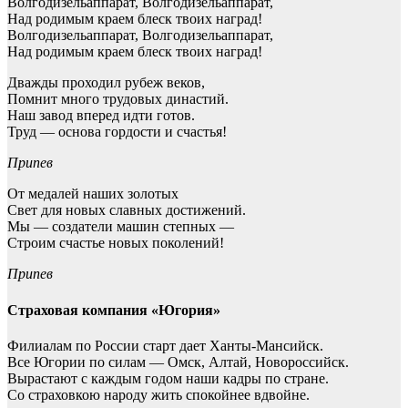
Волгодизельаппарат, Волгодизельаппарат,
Над родимым краем блеск твоих наград!
Волгодизельаппарат, Волгодизельаппарат,
Над родимым краем блеск твоих наград!
Дважды проходил рубеж веков,
Помнит много трудовых династий.
Наш завод вперед идти готов.
Труд — основа гордости и счастья!
Припев
От медалей наших золотых
Свет для новых славных достижений.
Мы — создатели машин степных —
Строим счастье новых поколений!
Припев
Страховая компания «Югория»
Филиалам по России старт дает Ханты-Мансийск.
Все Югории по силам — Омск, Алтай, Новороссийск.
Вырастают с каждым годом наши кадры по стране.
Со страховкою народу жить спокойнее вдвойне.