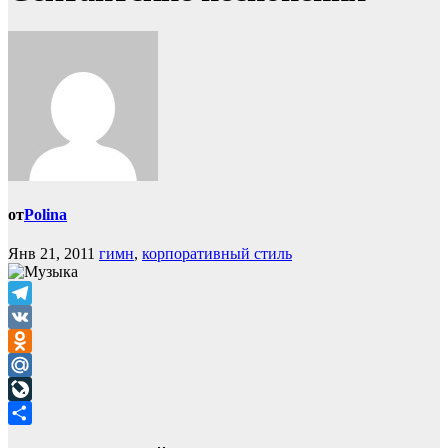
от
Polina
Янв 21, 2011
гимн
,
корпоративный стиль
Telegram
VK
Odnoklassniki
Mail.Ru
LiveJournal
Отправить