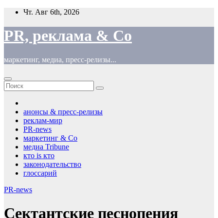
Перейти
Чт. Авг 6th, 2026
к
содержимому
PR, реклама & Co
маркетинг, медиа, пресс-релизы...
анонсы & пресс-релизы
реклам-мир
PR-news
маркетинг & Co
медиа Tribune
кто is кто
законодательство
глоссарий
PR-news
Сектантские песнопения