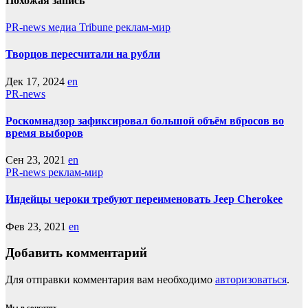
Похожая запись
PR-news
медиа Tribune
реклам-мир
Творцов пересчитали на рубли
Дек 17, 2024
en
PR-news
Роскомнадзор зафиксировал большой объём вбросов во
время выборов
Сен 23, 2021
en
PR-news
реклам-мир
Индейцы чероки требуют переименовать Jeep Cherokee
Фев 23, 2021
en
Добавить комментарий
Для отправки комментария вам необходимо
авторизоваться
.
Мы в соцсетях