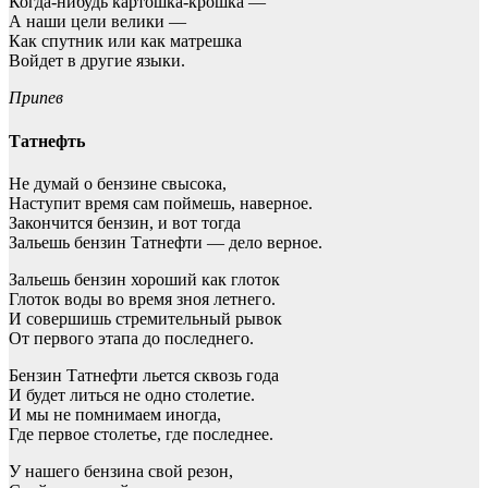
Когда-нибудь картошка-крошка —
А наши цели велики —
Как спутник или как матрешка
Войдет в другие языки.
Припев
Татнефть
Не думай о бензине свысока,
Наступит время сам поймешь, наверное.
Закончится бензин, и вот тогда
Зальешь бензин Татнефти — дело верное.
Зальешь бензин хороший как глоток
Глоток воды во время зноя летнего.
И совершишь стремительный рывок
От первого этапа до последнего.
Бензин Татнефти льется сквозь года
И будет литься не одно столетие.
И мы не помнимаем иногда,
Где первое столетье, где последнее.
У нашего бензина свой резон,