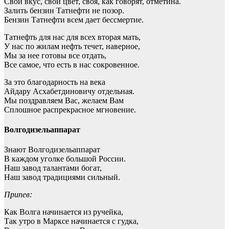
Свой вкус, свой цвет, своя, как говорят, отметина.
Залить бензин Татнефти не позор.
Бензин Татнефти всем дает бессмертие.
Татнефть для нас для всех вторая мать,
У нас по жилам нефть течет, наверное,
Мы за нее готовы все отдать,
Все самое, что есть в нас сокровенное.
За это благодарность на века
Айдару Асхабетдиновичу отдельная.
Мы поздравляем Вас, желаем Вам
Сплошное распрекрасное мгновение.
Волгодизельаппарат
Знают Волгодизельаппарат
В каждом уголке большой России.
Наш завод талантами богат,
Наш завод традициями сильный.
Припев:
Как Волга начинается из ручейка,
Так утро в Марксе начинается с гудка,