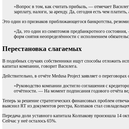
«Вопрос в том, как считать прибыль, — отмечает Василег
зарплату, налоги, за аренду. Да, сегодня есть чем платить
Это один из признаков приближающегося банкротства, резюмир
«Да, это один из симптомов предбанкротного состояния
форм снятия неопределённости с исполнением обязательс
Перестановка слагаемых
В подобных случаях собственники ищут способы отложить испо
капитал компании, говорит Василега.
Действительно, в отчёте Medusa Project заявляет о переговорах
«Руководство компании достигло соглашения с кредитором
отчётности. — На момент подписания годового отчёта ве
Теперь за решение стратегических финансовых проблем отвечае
выяснил RT из документов реестра, Колпаков стал совладельц
Передача доли уставного капитала Колпакову произошла 14 окт
Сейчас у неё осталось 65%.