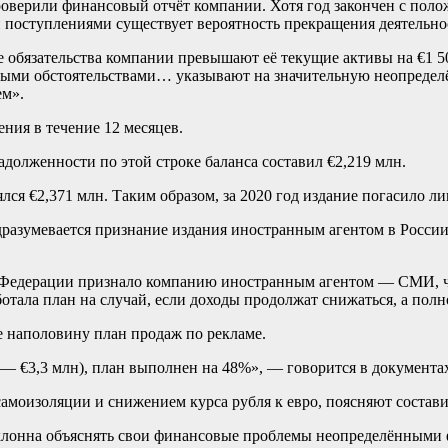
 проверили финансовый отчёт компании. Хотя год закончен с п
 поступлениями существует вероятность прекращения деятельно
е обязательства компании превышают её текущие активы на €1 5
ными обстоятельствами… указывают на значительную неопределё
ем».
ния в течение 12 месяцев.
долженности по этой строке баланса составил €2,219 млн.
ялся €2,371 млн. Таким образом, за 2020 год издание погасило л
разумевается признание издания иностранным агентом в России
 Федерации признало компанию иностранным агентом — СМИ, чт
тала план на случай, если доходы продолжат снижаться, а полн
же наполовину план продаж по рекламе.
 — €3,3 млн), план выполнен на 48%», — говорится в документа
моизоляции и снижением курса рубля к евро, поясняют состави
склонна объяснять свои финансовые проблемы неопределёнными 