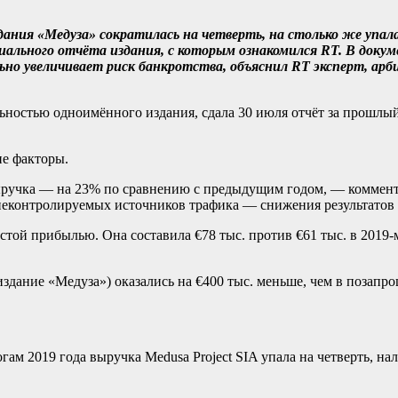
дания «Медуза» сократилась на четверть, на столько же упал
иального отчёта издания, с которым ознакомился RT. В доку
ьно увеличивает риск банкротства, объяснил RT эксперт, ар
ьностью одноимённого издания, сдала 30 июля отчёт за прошлый 
е факторы.
 выручка — на 23% по сравнению с предыдущим годом, — коммен
еконтролируемых источников трафика — снижения результатов по
стой прибылью. Она составила €78 тыс. против €61 тыс. в 2019
здание «Медуза») оказались на €400 тыс. меньше, чем в позапро
м 2019 года выручка Medusa Project SIA упала на четверть, нал