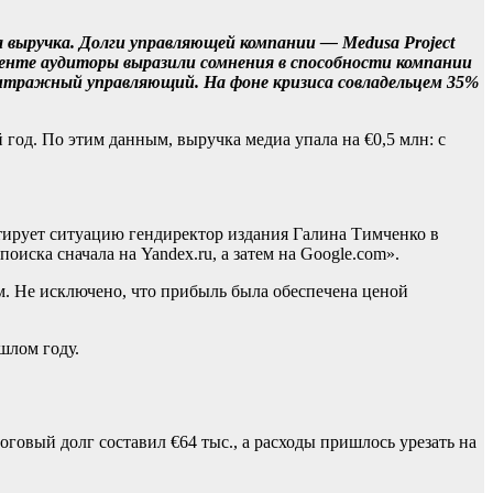
а выручка. Долги управляющей компании — Medusa Project
менте аудиторы выразили сомнения в способности компании
битражный управляющий. На фоне кризиса совладельцем 35%
год. По этим данным, выручка медиа упала на €0,5 млн: с
тирует ситуацию гендиректор издания Галина Тимченко в
иска сначала на Yandex.ru, а затем на Google.com».
-м. Не исключено, что прибыль была обеспечена ценой
шлом году.
оговый долг составил €64 тыс., а расходы пришлось урезать на