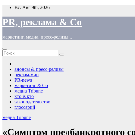
Перейти
Вс. Авг 9th, 2026
к
содержимому
PR, реклама & Co
маркетинг, медиа, пресс-релизы...
анонсы & пресс-релизы
реклам-мир
PR-news
маркетинг & Co
медиа Tribune
кто is кто
законодательство
глоссарий
медиа Tribune
«Симптом предбанкротного со