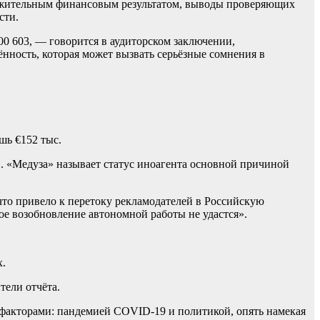
оложительным финансовым результатом, выводы проверяющих
сти.
00 603, — говорится в аудиторском заключении,
нность, которая может вызвать серьёзные сомнения в
ишь €152 тыс.
. «Медуза» называет статус иноагента основной причиной
о привело к перетоку рекламодателей в Российскую
ое возобновление автономной работы не удастся».
х.
тели отчёта.
факторами: пандемией COVID-19 и политикой, опять намекая