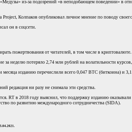
ра «Медузы» из-за подозрений «в неподобающем поведении» в о
sa Project, Колпаков опубликовал личное мнение по поводу свое
сал он в соцсети.
рать пожертвования от читателей, в том числе в криптовалюте.
е за неделю потеряло 2,74 млн рублей на волатильности курсов,
и месяца изданию перечислили всего 0,047 ВТС (биткоина) и 3,1
ний редакция ни разу не снимала эти средства.
ся. RT в 2018 году выяснил, что поддержку изданию оказывал
тство по развитию международного сотрудничества (SIDA).
.04.2021.