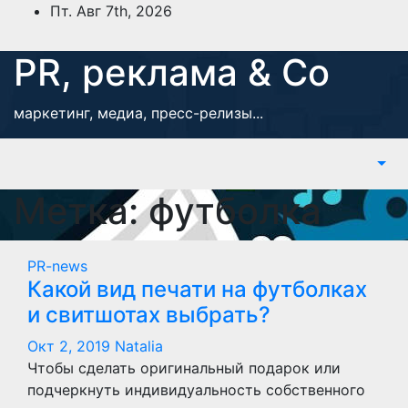
Перейти
Пт. Авг 7th, 2026
к
содержимому
PR, реклама & Co
маркетинг, медиа, пресс-релизы...
Метка:
футболка
PR-news
Какой вид печати на футболках
и свитшотах выбрать?
Окт 2, 2019
Natalia
Чтобы сделать оригинальный подарок или
подчеркнуть индивидуальность собственного