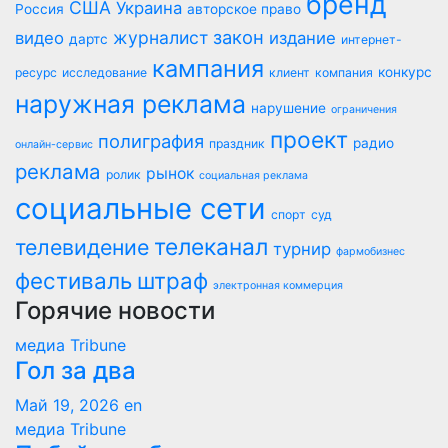
бренд
США
Украина
Россия
авторское право
закон
журналист
видео
издание
дартс
интернет-
кампания
конкурс
ресурс
исследование
клиент
компания
наружная реклама
нарушение
ограничения
проект
полиграфия
радио
праздник
онлайн-сервис
реклама
рынок
ролик
социальная реклама
социальные сети
спорт
суд
телеканал
телевидение
турнир
фармобизнес
фестиваль
штраф
электронная коммерция
Горячие новости
медиа Tribune
Гол за два
Май 19, 2026
en
медиа Tribune