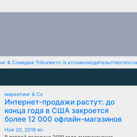
нг & Co
медиа Tribune
кто is кто
законодательство
глосс
маркетинг & Co
Интернет-продажи растут: до
конца года в США закроется
более 12 000 офлайн-магазинов
Ноя 20, 2019
en