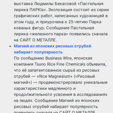
выставка Людмилы Бекасовой «Пастельная
лирика ПАРК!а». Экспозиция состоит из серии
графических работ, написанных художницей в
этом году, и приурочена к 25-летию Парка
кованых фигур. Сообщение Пастельная
лирика «железного парка» появились сначала
на САЙТ О МЕТАЛЛЕ.
Магний из японских рисовых отрубей
набирает популярность
По сообщению Business Wire, японская
компания Tsuno Rice Fine Chemicals объявила,
что её запатентованное сырьё из рисовых
отрубей — «Rice Magnesium» («Рисовый
магний») — продемонстрировало уникальные
характеристики медленного и
продолжительного усвоения в исследованиях
на людях. Сообщение Магний из японских
рисовых отрубей набирает популярность
появились сначала на САЙТ О МЕТАЛЛЕ.