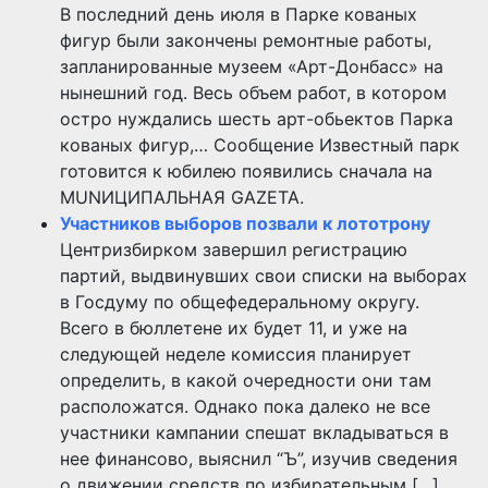
В последний день июля в Парке кованых
фигур были закончены ремонтные работы,
запланированные музеем «Арт-Донбасс» на
нынешний год. Весь объем работ, в котором
остро нуждались шесть арт-обьектов Парка
кованых фигур,… Сообщение Известный парк
готовится к юбилею появились сначала на
MUNИЦИПАЛЬНАЯ GAZЕТА.
Участников выборов позвали к лототрону
Центризбирком завершил регистрацию
партий, выдвинувших свои списки на выборах
в Госдуму по общефедеральному округу.
Всего в бюллетене их будет 11, и уже на
следующей неделе комиссия планирует
определить, в какой очередности они там
расположатся. Однако пока далеко не все
участники кампании спешат вкладываться в
нее финансово, выяснил “Ъ”, изучив сведения
о движении средств по избирательным […]