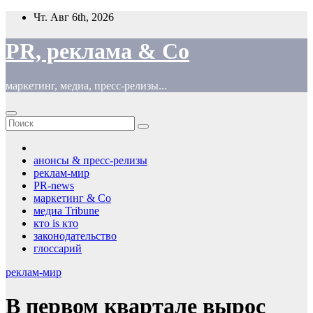
Перейти
Чт. Авг 6th, 2026
к
содержимому
PR, реклама & Co
маркетинг, медиа, пресс-релизы...
анонсы & пресс-релизы
реклам-мир
PR-news
маркетинг & Co
медиа Tribune
кто is кто
законодательство
глоссарий
реклам-мир
В первом квартале вырос