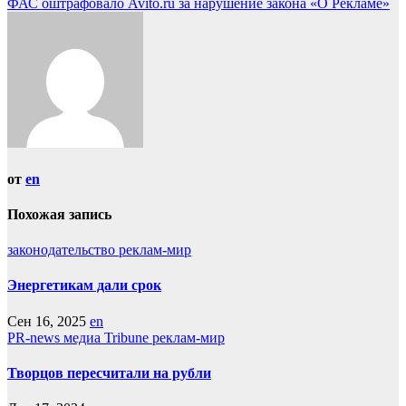
ФАС оштрафовало Avito.ru за нарушение закона «О Рекламе»
записям
от
en
Похожая запись
законодательство
реклам-мир
Энергетикам дали срок
Сен 16, 2025
en
PR-news
медиа Tribune
реклам-мир
Творцов пересчитали на рубли