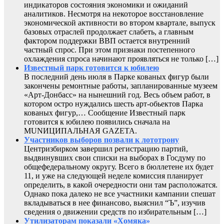
индикаторов состояния экономики и ожиданий
аналитиков. Несмотря на некоторое восстановление
экономической активности во втором квартале, выпуск
базовых отраслей продолжает слабеть, а главным
фактором поддержки ВВП остается внутренний
частный спрос. При этом признаки постепенного
охлаждения спроса начинают проявляться не только […]
Известный парк готовится к юбилею
В последний день июля в Парке кованых фигур были
закончены ремонтные работы, запланированные музеем
«Арт-Донбасс» на нынешний год. Весь объем работ, в
котором остро нуждались шесть арт-обьектов Парка
кованых фигур,… Сообщение Известный парк
готовится к юбилею появились сначала на
MUNИЦИПАЛЬНАЯ GAZЕТА.
Участников выборов позвали к лототрону
Центризбирком завершил регистрацию партий,
выдвинувших свои списки на выборах в Госдуму по
общефедеральному округу. Всего в бюллетене их будет
11, и уже на следующей неделе комиссия планирует
определить, в какой очередности они там расположатся.
Однако пока далеко не все участники кампании спешат
вкладываться в нее финансово, выяснил “Ъ”, изучив
сведения о движении средств по избирательным […]
Утилизаторам показали «Хомяка»