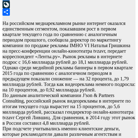
Mail.Ru
LiveJournal
Отправить
На российском медиарекламном рынке интернет оказался
единственным сегментом, показавшим рост в первом
квартале текущего года по сравнению с аналогичным
периодом прошлого, сообщила директор по маркетингу
компании по продаже рекламы IMHO VI Наталья Гришкина
на пресс-конференции онлайн-кинотеатра tvzavr, передает
корреспондент «Ленты.ру». Рынок рекламы в интернете
подрос с 16,6 миллиарда рублей до 18,1 миллиарда рублей.
Однако среди медийной рекламы баннеры в первом квартале
2015 года по сравнению с аналогичном периодом в
предыдущем показали снижение — на 32 процента, до 1,79
миллиарда рублей. Тогда как видеореклама немного подросла:
на 10 процентов, до 0,92 миллиарда рублей.
По данным аналитической компании J’son & Partners
Consulting, российский рынок видеорекламы в интернете по
итогам текущего года вырастет на 15 процентов, до 5,6
миллиарда рублей, рассказал гендиректор онлайн-кинотеатра
tvzavr Сергей Лившиц. Для сравнения, в 2014 году этот рынок
в России составил 4,8 миллиарда рублей.
При подсчете учитывались именно клиентские деньги,
которые рекламодатели давали различным агентствам и