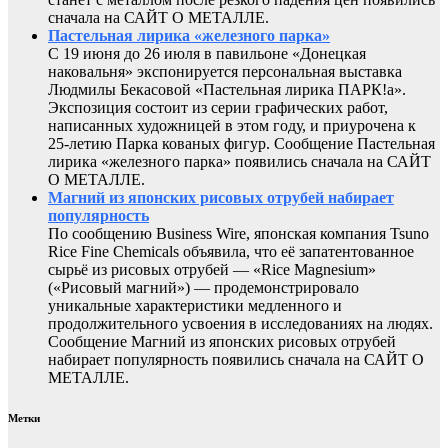
сначала на САЙТ О МЕТАЛЛЕ.
Пастельная лирика «железного парка»
С 19 июня до 26 июля в павильоне «Донецкая
наковальня» экспонируется персональная выставка
Людмилы Бекасовой «Пастельная лирика ПАРК!а».
Экспозиция состоит из серии графических работ,
написанных художницей в этом году, и приурочена к
25-летию Парка кованых фигур. Сообщение Пастельная
лирика «железного парка» появились сначала на САЙТ
О МЕТАЛЛЕ.
Магний из японских рисовых отрубей набирает
популярность
По сообщению Business Wire, японская компания Tsuno
Rice Fine Chemicals объявила, что её запатентованное
сырьё из рисовых отрубей — «Rice Magnesium»
(«Рисовый магний») — продемонстрировало
уникальные характеристики медленного и
продолжительного усвоения в исследованиях на людях.
Сообщение Магний из японских рисовых отрубей
набирает популярность появились сначала на САЙТ О
МЕТАЛЛЕ.
Метки