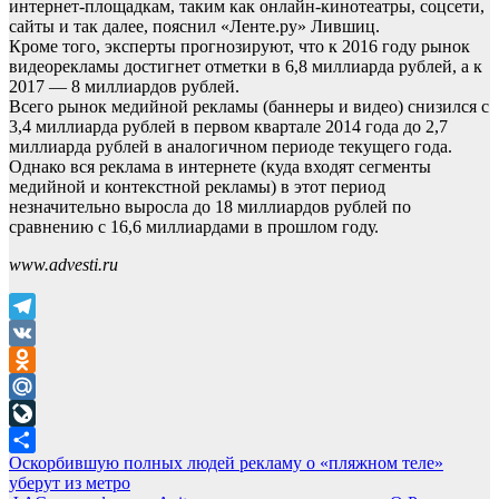
интернет-площадкам, таким как онлайн-кинотеатры, соцсети,
сайты и так далее, пояснил «Ленте.ру» Лившиц.
Кроме того, эксперты прогнозируют, что к 2016 году рынок
видеорекламы достигнет отметки в 6,8 миллиарда рублей, а к
2017 — 8 миллиардов рублей.
Всего рынок медийной рекламы (баннеры и видео) снизился с
3,4 миллиарда рублей в первом квартале 2014 года до 2,7
миллиарда рублей в аналогичном периоде текущего года.
Однако вся реклама в интернете (куда входят сегменты
медийной и контекстной рекламы) в этот период
незначительно выросла до 18 миллиардов рублей по
сравнению с 16,6 миллиардами в прошлом году.
www.advesti.ru
Telegram
VK
Odnoklassniki
Mail.Ru
LiveJournal
Навигация
Оскорбившую полных людей рекламу о «пляжном теле»
Отправить
уберут из метро
по