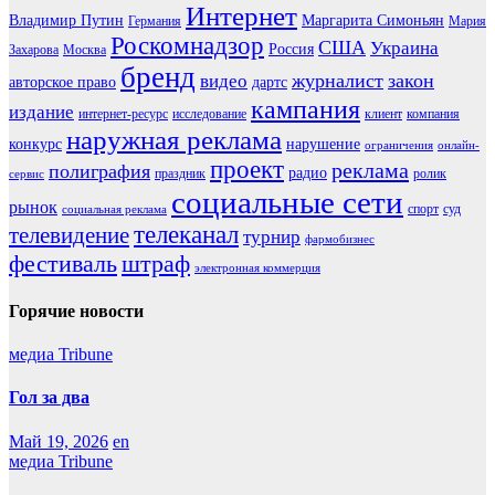
Интернет
Владимир Путин
Маргарита Симоньян
Германия
Мария
Роскомнадзор
США
Украина
Россия
Захарова
Москва
бренд
журналист
закон
видео
авторское право
дартс
кампания
издание
интернет-ресурс
исследование
клиент
компания
наружная реклама
конкурс
нарушение
ограничения
онлайн-
проект
реклама
полиграфия
радио
праздник
ролик
сервис
социальные сети
рынок
спорт
суд
социальная реклама
телеканал
телевидение
турнир
фармобизнес
фестиваль
штраф
электронная коммерция
Горячие новости
медиа Tribune
Гол за два
Май 19, 2026
en
медиа Tribune