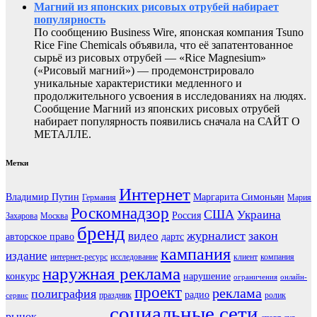
Магний из японских рисовых отрубей набирает
популярность
По сообщению Business Wire, японская компания Tsuno
Rice Fine Chemicals объявила, что её запатентованное
сырьё из рисовых отрубей — «Rice Magnesium»
(«Рисовый магний») — продемонстрировало
уникальные характеристики медленного и
продолжительного усвоения в исследованиях на людях.
Сообщение Магний из японских рисовых отрубей
набирает популярность появились сначала на САЙТ О
МЕТАЛЛЕ.
Метки
Интернет
Владимир Путин
Маргарита Симоньян
Германия
Мария
Роскомнадзор
США
Украина
Россия
Захарова
Москва
бренд
журналист
закон
видео
авторское право
дартс
кампания
издание
интернет-ресурс
исследование
клиент
компания
наружная реклама
конкурс
нарушение
ограничения
онлайн-
проект
реклама
полиграфия
радио
праздник
ролик
сервис
социальные сети
рынок