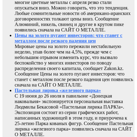
многие цветные металлы с апреля резко стали
опускаться вниз. Можно говорить, что это тенденция.
Любые сомнительные новости об американо-иранских
договоренностях толкают цены вниз. Сообщение
Алюминий, никель, свинец и другие в крутом пике
появились сначала на САЙТ О МЕТАЛЛЕ.
Цены на золото пугают инвесторов: что станет с
металлом после резкого падения цен
Мировые цены на золото пережили нестабильную
неделю, упав более чем на 4,5%, прежде чем с
небольшим отрывом изменить курс, что вызвало
беспокойство у многих инвесторов по поводу
распределения своего капитала, сообщает Zakon.kz.
Сообщение Цены на золото пугают инвесторов: что
станет с металлом после резкого падения цен появились
сначала на САЙТ О МЕТАЛЛЕ.
Пастельная лирика «железного парка»
С 19 июня до 26 июля в павильоне «Донецкая
наковальня» экспонируется персональная выставка
Людмилы Бекасовой «Пастельная лирика ПАРК!а».
Экспозиция состоит из серии графических работ,
написанных художницей в этом году, и приурочена к
25-летию Парка кованых фигур. Сообщение Пастельная
лирика «железного парка» появились сначала на САЙТ
О МЕТАЛЛЕ.