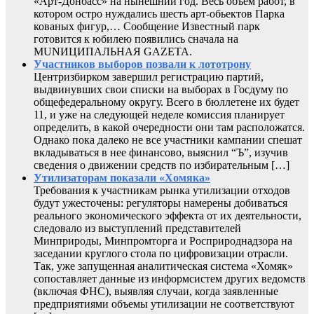
«Арт-Донбасс» на нынешний год. Весь объем работ, в
котором остро нуждались шесть арт-обьектов Парка
кованых фигур,… Сообщение Известный парк
готовится к юбилею появились сначала на
MUNИЦИПАЛЬНАЯ GAZЕТА.
Участников выборов позвали к лототрону
Центризбирком завершил регистрацию партий,
выдвинувших свои списки на выборах в Госдуму по
общефедеральному округу. Всего в бюллетене их будет
11, и уже на следующей неделе комиссия планирует
определить, в какой очередности они там расположатся.
Однако пока далеко не все участники кампании спешат
вкладываться в нее финансово, выяснил “Ъ”, изучив
сведения о движении средств по избирательным […]
Утилизаторам показали «Хомяка»
Требования к участникам рынка утилизации отходов
будут ужесточены: регуляторы намерены добиваться
реального экономического эффекта от их деятельности,
следовало из выступлений представителей
Минприроды, Минпромторга и Росприроднадзора на
заседании круглого стола по цифровизации отрасли.
Так, уже запущенная аналитическая система «Хомяк»
сопоставляет данные из информсистем других ведомств
(включая ФНС), выявляя случаи, когда заявленные
предприятиями объемы утилизации не соответствуют