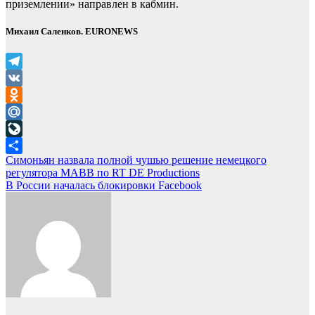
приземлении» направлен в кабмин.
Михаил Саленков. EURONEWS
Telegram
VK
Odnoklassniki
Mail.Ru
LiveJournal
Навигация
Симоньян назвала полной чушью решение немецкого
Отправить
регулятора MABB по RT DE Productions
по
В России началась блокировки Facebook
записям