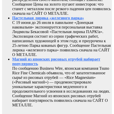
Сообщение Цены на золото пугают инвесторов: что
станет с металлом после резкого падения цен появились
сначала на САЙТ О МЕТАЛЛЕ.
Пастельная лирика «железного парка»
С 19 июня до 26 июля в павильоне «Донецкая
наковальня» экспонируется персональная выставка
Людмилы Бекасовой «Пастельная лирика ПАРК!а».
Экспозиция состоит из серии графических работ,
написанных художницей в этом году, и приурочена к
25-летию Парка кованых фигур. Сообщение Пастельная
лирика «железного парка» появились сначала на САЙТ
О МЕТАЛЛЕ.
Магний из японских рисовых отрубей набирает
популярность
По сообщению Business Wire, японская компания Tsuno
Rice Fine Chemicals объявила, что её запатентованное
сырьё из рисовых отрубей — «Rice Magnesium»
(«Рисовый магний») — продемонстрировало
уникальные характеристики медленного и
продолжительного усвоения в исследованиях на людях.
Сообщение Магний из японских рисовых отрубей
набирает популярность появились сначала на САЙТ О
МЕТАЛЛЕ.