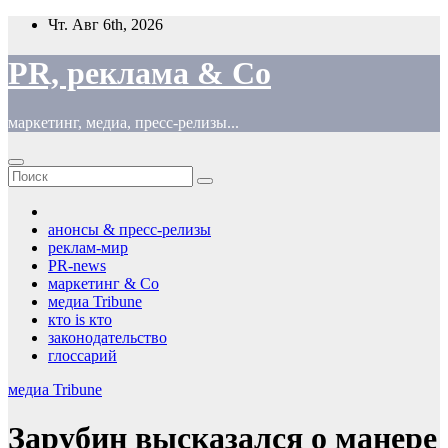
Перейти
Чт. Авг 6th, 2026
к
содержимому
PR, реклама & Co
маркетинг, медиа, пресс-релизы...
анонсы & пресс-релизы
реклам-мир
PR-news
маркетинг & Co
медиа Tribune
кто is кто
законодательство
глоссарий
медиа Tribune
Зарубин высказался о манере