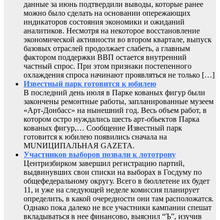
данные за июнь подтвердили выводы, которые ранее
можно было сделать на основании опережающих
индикаторов состояния экономики и ожиданий
аналитиков. Несмотря на некоторое восстановление
экономической активности во втором квартале, выпуск
базовых отраслей продолжает слабеть, а главным
фактором поддержки ВВП остается внутренний
частный спрос. При этом признаки постепенного
охлаждения спроса начинают проявляться не только […]
Известный парк готовится к юбилею
В последний день июля в Парке кованых фигур были
закончены ремонтные работы, запланированные музеем
«Арт-Донбасс» на нынешний год. Весь объем работ, в
котором остро нуждались шесть арт-обьектов Парка
кованых фигур,… Сообщение Известный парк
готовится к юбилею появились сначала на
MUNИЦИПАЛЬНАЯ GAZЕТА.
Участников выборов позвали к лототрону
Центризбирком завершил регистрацию партий,
выдвинувших свои списки на выборах в Госдуму по
общефедеральному округу. Всего в бюллетене их будет
11, и уже на следующей неделе комиссия планирует
определить, в какой очередности они там расположатся.
Однако пока далеко не все участники кампании спешат
вкладываться в нее финансово, выяснил “Ъ”, изучив