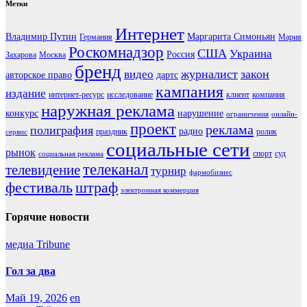
Метки
Интернет
Владимир Путин
Маргарита Симоньян
Германия
Мария
Роскомнадзор
США
Украина
Россия
Захарова
Москва
бренд
журналист
закон
видео
авторское право
дартс
кампания
издание
интернет-ресурс
исследование
клиент
компания
наружная реклама
конкурс
нарушение
ограничения
онлайн-
проект
реклама
полиграфия
радио
праздник
ролик
сервис
социальные сети
рынок
спорт
суд
социальная реклама
телеканал
телевидение
турнир
фармобизнес
фестиваль
штраф
электронная коммерция
Горячие новости
медиа Tribune
Гол за два
Май 19, 2026
en