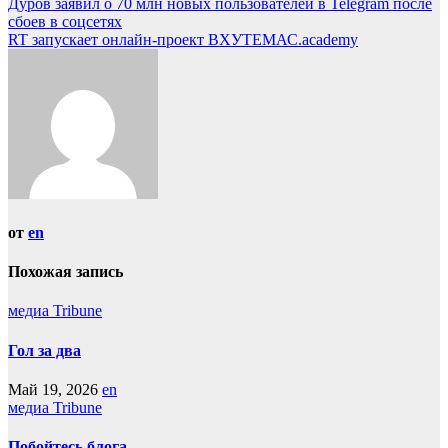
Навигация
Дуров заявил о 70 млн новых пользователей в Telegram после
Отправить
сбоев в соцсетях
по
RT запускает онлайн-проект ВХУТЕМАС.academy
записям
от
en
Похожая запись
медиа Tribune
Гол за два
Май 19, 2026
en
медиа Tribune
Побойтесь блога