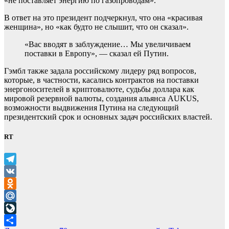
«не поставляет энергию по газопроводам».
В ответ на это президент подчеркнул, что она «красивая
женщина», но «как будто не слышит, что он сказал».
«Вас вводят в заблуждение… Мы увеличиваем
поставки в Европу», — сказал ей Путин.
Гэмбл также задала российскому лидеру ряд вопросов,
которые, в частности, касались контрактов на поставки
энергоносителей в криптовалюте, судьбы доллара как
мировой резервной валюты, создания альянса AUKUS,
возможности выдвижения Путина на следующий
президентский срок и основных задач российских властей.
RT
Telegram
VK
Odnoklassniki
Mail.Ru
LiveJournal