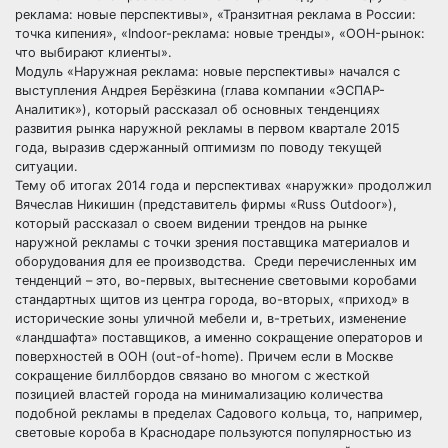
реклама: новые перспективы», «Транзитная реклама в России:
точка кипения», «Indoor-реклама: новые тренды», «OOH-рынок:
что выбирают клиенты».
Модуль «Наружная реклама: новые перспективы» начался с
выступления Андрея Берёзкина (глава компании «ЭСПАР-
Аналитик»), который рассказал об основных тенденциях
развития рынка наружной рекламы в первом квартале 2015
года, выразив сдержанный оптимизм по поводу текущей
ситуации.
Тему об итогах 2014 года и перспективах «наружки» продолжил
Вячеслав Никишин (представитель фирмы «Russ Outdoor»),
который рассказал о своем видении трендов на рынке
наружной рекламы с точки зрения поставщика материалов и
оборудования для ее производства. Среди перечисленных им
тенденций – это, во-первых, вытеснение световыми коробами
стандартных щитов из центра города, во-вторых, «приход» в
исторические зоны уличной мебели и, в-третьих, изменение
«ландшафта» поставщиков, а именно сокращение операторов и
поверхностей в OOH (out-of-home). Причем если в Москве
сокращение биллбордов связано во многом с жесткой
позицией властей города на минимализацию количества
подобной рекламы в пределах Садового кольца, то, например,
световые короба в Краснодаре пользуются популярностью из