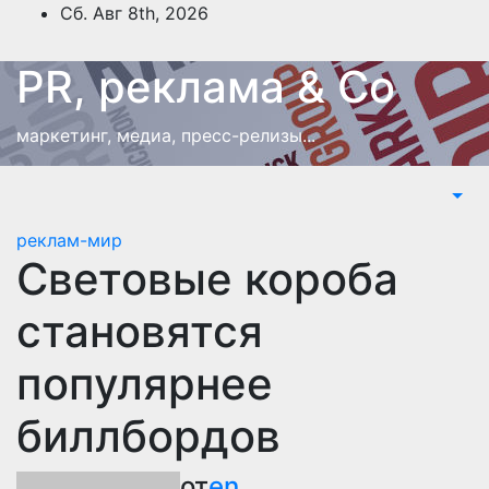
Перейти
Сб. Авг 8th, 2026
к
содержимому
PR, реклама & Co
маркетинг, медиа, пресс-релизы...
реклам-мир
Cветовые короба
становятся
популярнее
биллбордов
от
en