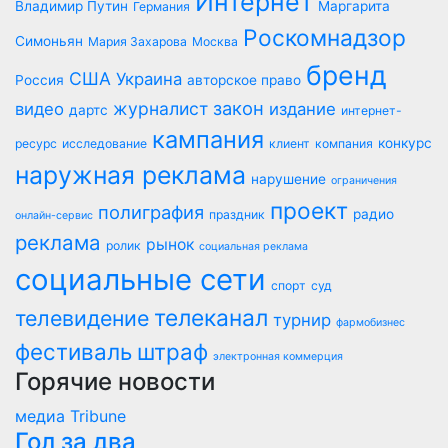
Интернет
Владимир Путин
Маргарита
Германия
Роскомнадзор
Симоньян
Мария Захарова
Москва
бренд
США
Украина
Россия
авторское право
закон
журналист
видео
издание
дартс
интернет-
кампания
конкурс
ресурс
исследование
клиент
компания
наружная реклама
нарушение
ограничения
проект
полиграфия
радио
праздник
онлайн-сервис
реклама
рынок
ролик
социальная реклама
социальные сети
спорт
суд
телеканал
телевидение
турнир
фармобизнес
фестиваль
штраф
электронная коммерция
Горячие новости
медиа Tribune
Гол за два