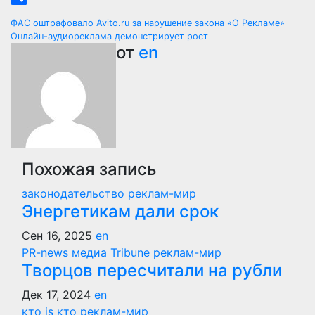
Отправить
Навигация
ФАС оштрафовало Avito.ru за нарушение закона «О Рекламе»
Онлайн-аудиореклама демонстрирует рост
по
от
en
записям
Похожая запись
законодательство
реклам-мир
Энергетикам дали срок
Сен 16, 2025
en
PR-news
медиа Tribune
реклам-мир
Творцов пересчитали на рубли
Дек 17, 2024
en
кто is кто
реклам-мир