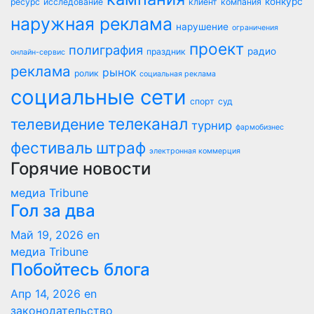
конкурс
ресурс
исследование
клиент
компания
наружная реклама
нарушение
ограничения
проект
полиграфия
радио
праздник
онлайн-сервис
реклама
рынок
ролик
социальная реклама
социальные сети
спорт
суд
телеканал
телевидение
турнир
фармобизнес
фестиваль
штраф
электронная коммерция
Горячие новости
медиа Tribune
Гол за два
Май 19, 2026
en
медиа Tribune
Побойтесь блога
Апр 14, 2026
en
законодательство