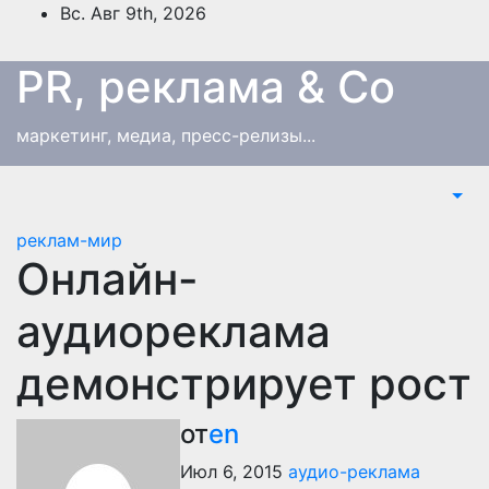
Перейти
Вс. Авг 9th, 2026
к
содержимому
PR, реклама & Co
маркетинг, медиа, пресс-релизы...
реклам-мир
Онлайн-
аудиореклама
демонстрирует рост
от
en
Июл 6, 2015
аудио-реклама