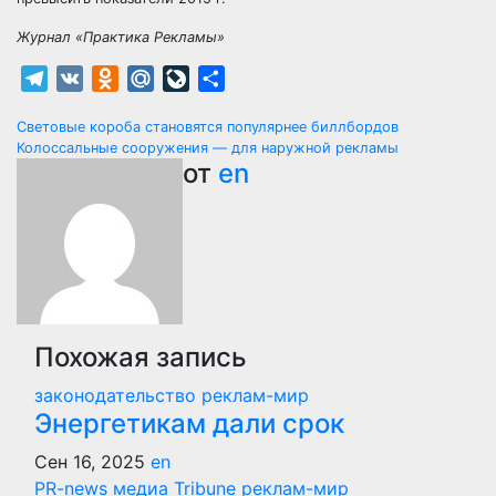
Журнал «Практика Рекламы»
Telegram
VK
Odnoklassniki
Mail.Ru
LiveJournal
Отправить
Навигация
Cветовые короба становятся популярнее биллбордов
Колоссальные сооружения — для наружной рекламы
по
от
en
записям
Похожая запись
законодательство
реклам-мир
Энергетикам дали срок
Сен 16, 2025
en
PR-news
медиа Tribune
реклам-мир