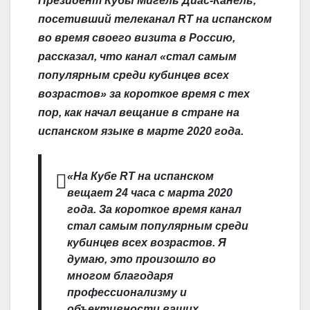
Президент Кубы Мигель Диас-Канель,
a
k
l
v
т
посетивший телеканал RT на испанском
m
l
.
e
п
во время своего визита в Россию,
a
R
J
р
рассказал, что канал «стал самым
s
u
o
а
популярным среди кубинцев всех
s
u
в
возрастов» за короткое время с тех
n
r
и
пор, как начал вещание в стране на
i
n
т
испанском языке в марте 2020 года.
k
a
ь
i
l
«На Кубе RT на испанском
вещает 24 часа с марта 2020
года. За короткое время канал
стал самым популярным среди
кубинцев всех возрастов. Я
думаю, это произошло во
многом благодаря
профессионализму и
объективности ваших