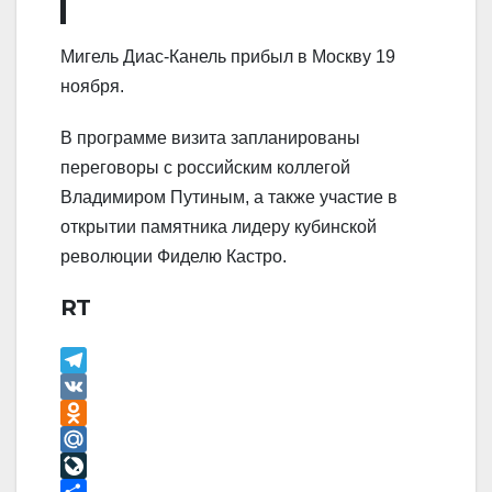
Мигель Диас-Канель прибыл в Москву 19
ноября.
В программе визита запланированы
переговоры с российским коллегой
Владимиром Путиным, а также участие в
открытии памятника лидеру кубинской
революции Фиделю Кастро.
RT
T
e
V
l
K
O
e
d
M
g
n
a
L