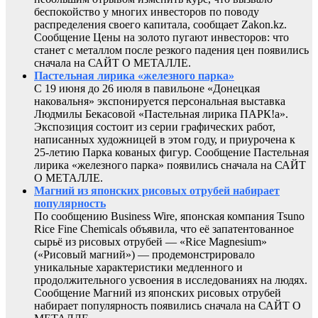
беспокойство у многих инвесторов по поводу
распределения своего капитала, сообщает Zakon.kz.
Сообщение Цены на золото пугают инвесторов: что
станет с металлом после резкого падения цен появились
сначала на САЙТ О МЕТАЛЛЕ.
Пастельная лирика «железного парка»
С 19 июня до 26 июля в павильоне «Донецкая
наковальня» экспонируется персональная выставка
Людмилы Бекасовой «Пастельная лирика ПАРК!а».
Экспозиция состоит из серии графических работ,
написанных художницей в этом году, и приурочена к
25-летию Парка кованых фигур. Сообщение Пастельная
лирика «железного парка» появились сначала на САЙТ
О МЕТАЛЛЕ.
Магний из японских рисовых отрубей набирает
популярность
По сообщению Business Wire, японская компания Tsuno
Rice Fine Chemicals объявила, что её запатентованное
сырьё из рисовых отрубей — «Rice Magnesium»
(«Рисовый магний») — продемонстрировало
уникальные характеристики медленного и
продолжительного усвоения в исследованиях на людях.
Сообщение Магний из японских рисовых отрубей
набирает популярность появились сначала на САЙТ О