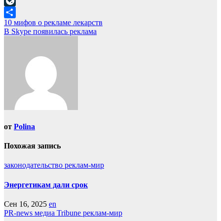
Mail.Ru
LiveJournal
Навигация
10 мифов о рекламе лекарств
Отправить
В Skype появилась реклама
по
записям
от
Polina
Похожая запись
законодательство
реклам-мир
Энергетикам дали срок
Сен 16, 2025
en
PR-news
медиа Tribune
реклам-мир