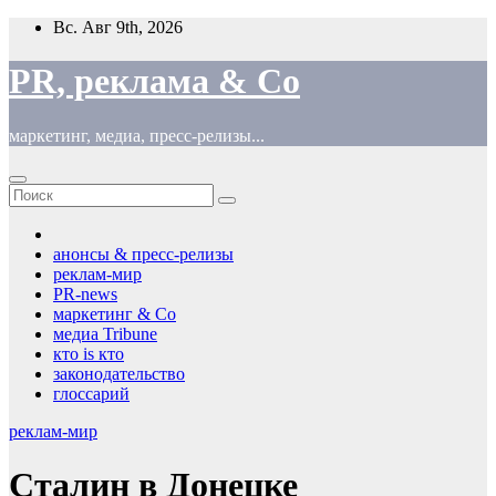
Перейти
Вс. Авг 9th, 2026
к
содержимому
PR, реклама & Co
маркетинг, медиа, пресс-релизы...
анонсы & пресс-релизы
реклам-мир
PR-news
маркетинг & Co
медиа Tribune
кто is кто
законодательство
глоссарий
реклам-мир
Сталин в Донецке