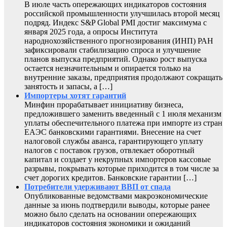
В июле часть опережающих индикаторов состояния
российской промышленности улучшилась второй месяц
подряд. Индекс S&P Global PMI достиг максимума с
января 2025 года, а опросы Института
народнохозяйственного прогнозирования (ИНП) РАН
зафиксировали стабилизацию спроса и улучшение
планов выпуска предприятий. Однако рост выпуска
остается незначительным и опирается только на
внутренние заказы, предприятия продолжают сокращать
занятость и запасы, а […]
Импортеры хотят гарантий
Минфин прорабатывает инициативу бизнеса,
предложившего заменить введенный с 1 июля механизм
уплаты обеспечительного платежа при импорте из стран
ЕАЭС банковскими гарантиями. Внесение на счет
налоговой службы аванса, гарантирующего уплату
налогов с поставок грузов, отвлекает оборотный
капитал и создает у некрупных импортеров кассовые
разрывы, покрывать которые приходится в том числе за
счет дорогих кредитов. Банковские гарантии […]
Потребители удерживают ВВП от спада
Опубликованные ведомствами макроэкономические
данные за июнь подтвердили выводы, которые ранее
можно было сделать на основании опережающих
индикаторов состояния экономики и ожиданий