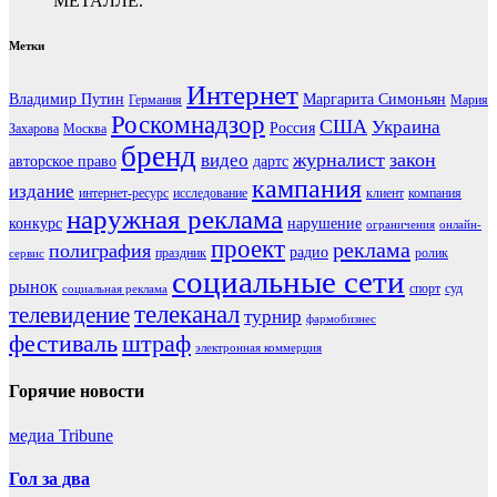
МЕТАЛЛЕ.
Метки
Интернет
Владимир Путин
Маргарита Симоньян
Германия
Мария
Роскомнадзор
США
Украина
Россия
Захарова
Москва
бренд
журналист
закон
видео
авторское право
дартс
кампания
издание
интернет-ресурс
исследование
клиент
компания
наружная реклама
конкурс
нарушение
ограничения
онлайн-
проект
реклама
полиграфия
радио
праздник
ролик
сервис
социальные сети
рынок
спорт
суд
социальная реклама
телеканал
телевидение
турнир
фармобизнес
фестиваль
штраф
электронная коммерция
Горячие новости
медиа Tribune
Гол за два