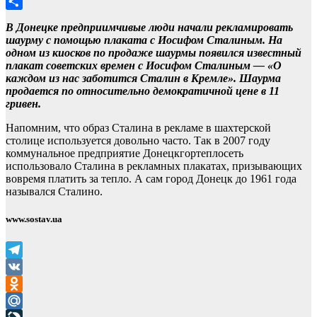
LiveJournal
Отправить
В Донецке предприимчивые люди начали рекламировать
шаурму с помощью плаката с Иосифом Сталиным. На
одном из киосков по продаже шаурмы появился известный
плакат советских времен с Иосифом Сталиным — «О
каждом из нас заботится Сталин в Кремле». Шаурма
продается по относительно демократичной цене в 11
гривен.
Напомним, что образ Сталина в рекламе в шахтерской
столице используется довольно часто. Так в 2007 году
коммунальное предприятие Донецкгортеплосеть
использовало Сталина в рекламных плакатах, призывающих
вовремя платить за тепло. А сам город Донецк до 1961 года
назывался Сталино.
www.sostav.ua
Telegram
VK
Odnoklassniki