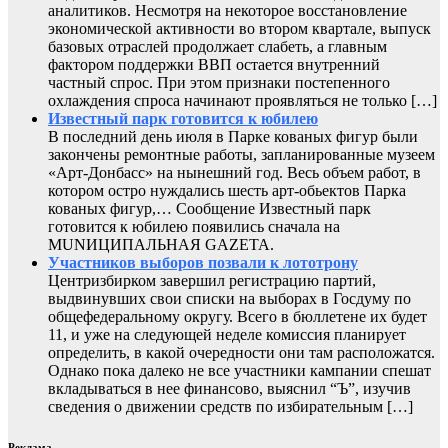
аналитиков. Несмотря на некоторое восстановление
экономической активности во втором квартале, выпуск
базовых отраслей продолжает слабеть, а главным
фактором поддержки ВВП остается внутренний
частный спрос. При этом признаки постепенного
охлаждения спроса начинают проявляться не только […]
Известный парк готовится к юбилею
В последний день июля в Парке кованых фигур были
закончены ремонтные работы, запланированные музеем
«Арт-Донбасс» на нынешний год. Весь объем работ, в
котором остро нуждались шесть арт-обьектов Парка
кованых фигур,… Сообщение Известный парк
готовится к юбилею появились сначала на
MUNИЦИПАЛЬНАЯ GAZЕТА.
Участников выборов позвали к лототрону
Центризбирком завершил регистрацию партий,
выдвинувших свои списки на выборах в Госдуму по
общефедеральному округу. Всего в бюллетене их будет
11, и уже на следующей неделе комиссия планирует
определить, в какой очередности они там расположатся.
Однако пока далеко не все участники кампании спешат
вкладываться в нее финансово, выяснил “Ъ”, изучив
сведения о движении средств по избирательным […]
Реклама