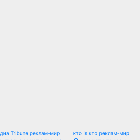
диа Tribune
реклам-мир
кто is кто
реклам-мир