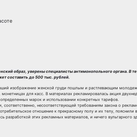
нский образ, уверены специалисты антимонопольного органа. В т
ет составить до 500 тыс. рублей.
ивший изображение женской груди пошлым и растлевающим молодеж
, монетницах для касс. В материалах рекламировалась акция двухне
 определенных марок и использовании конкретных тарифов.
 соответственно, несоответствующей требованиям закона о реклам
отребительское отношение к прекрасному полу и их телу, пояснили 
ь разработкой этих рекламных материалов, и ничего вульгарного зд