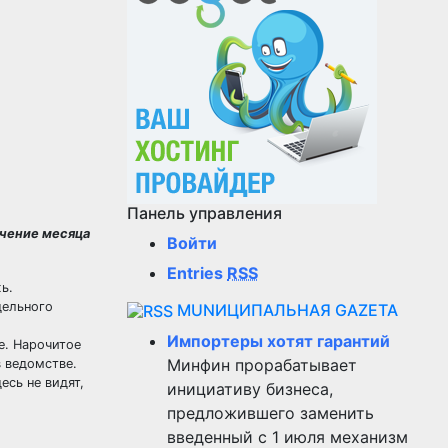
Панель управления
ечение месяца
Войти
Entries
RSS
ь.
дельного
MUNИЦИПАЛЬНАЯ GAZЕТА
Импортеры хотят гарантий
е. Нарочитое
Минфин прорабатывает
в ведомстве.
есь не видят,
инициативу бизнеса,
предложившего заменить
введенный с 1 июля механизм