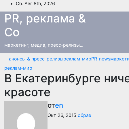
Перейти
Сб. Авг 8th, 2026
к
PR, реклама &
содержимому
Co
маркетинг, медиа, пресс-релизы...
анонсы & пресс-релизы
реклам-мир
PR-news
маркети
реклам-мир
В Екатеринбурге нич
красоте
от
en
Окт 26, 2015
образ