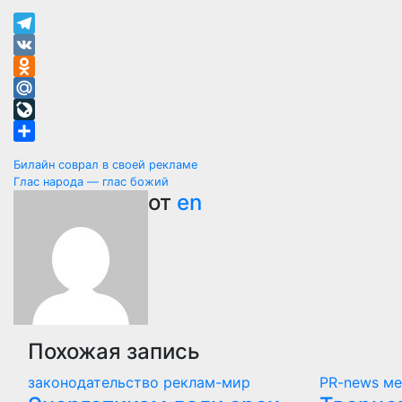
Telegram
VK
Odnoklassniki
Mail.Ru
LiveJournal
Отправить
Навигация
Билайн соврал в своей рекламе
Глас народа — глас божий
по
от
en
записям
Похожая запись
законодательство
реклам-мир
PR-news
ме