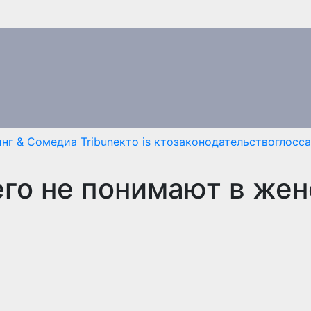
нг & Co
медиа Tribune
кто is кто
законодательство
глосс
его не понимают в жен