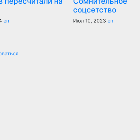
в пересчитали на
Сомнительное
соцсетство
4
en
Июл 10, 2023
en
оваться
.