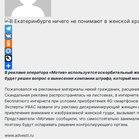
Telegram
VK
Odnoklassniki
Mail.Ru
LiveJournal
В рекламе оператора «Мотив» используется оскорбительный же
Отправить
будет решен вопрос о вынесении компании штрафа, который мож
Пожаловался на рекламные материалы некий гражданин, расцен
Скандальная реклама распространялась на листовках, в интернете
бесплатного интернета при условии приобретения 4G-смартфонов
Эксперты УФАС назвали эту рекламу дискриминирующей женщин и,
привлечение внимание к изображенной женской груди, вызывает п
Представители «Мотива» сообщили, что самостоятельно занималис
поэтому будут оспаривать решение контролирующего органа.
www.advesti.ru